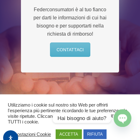
Federconsumatori è al tuo fianco
per darti le informazioni di cui hai
bisogno e per supportarti nella
richiesta di rimborso!
CONTATTACI
Utilizziamo i cookie sul nostro sito Web per offrirti
l'esperienza più pertinente ricordando le tue preferenze e le
visite ripetute. Cliccando su "Accetta" acconsenti all'uso di
Hai bisogno di aiuto?
TUTTI i cookie.
Open
Impostazioni Cookie
ACCETTA
RIFIUTA
chaty