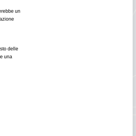
merebbe un
pazione
sto delle
re una