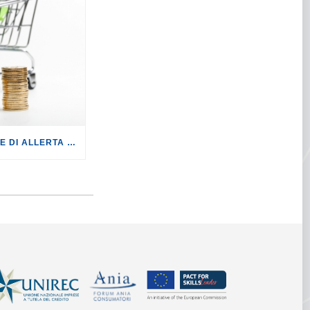
PREZZI: LA COMMISSIONE DI ALLERTA PREZZI CONTRO IL RISCHIO SPECULAZIONI.