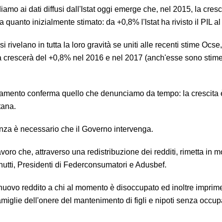
amo ai dati diffusi dall'Istat oggi emerge che, nel 2015, la cresc
 a quanto inizialmente stimato: da +0,8% l'Istat ha rivisto il PIL a
si rivelano in tutta la loro gravità se uniti alle recenti stime Ocs
lia crescerà del +0,8% nel 2016 e nel 2017 (anch'esse sono stime 
amento conferma quello che denunciamo da tempo: la crescita 
tana.
enza è necessario che il Governo intervenga.
voro che, attraverso una redistribuzione dei redditi, rimetta in m
nnutti, Presidenti di Federconsumatori e Adusbef.
 nuovo reddito a chi al momento è disoccupato ed inoltre impri
miglie dell'onere del mantenimento di figli e nipoti senza occu