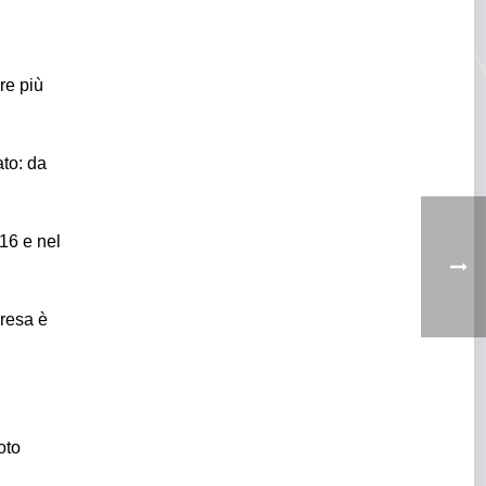
re più
ato: da
016 e nel
presa è
oto