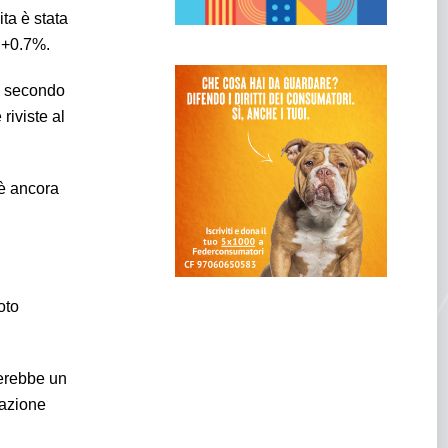
ita è stata
l +0.7%.
e, secondo
riviste al
è ancora
oto
merebbe un
pazione