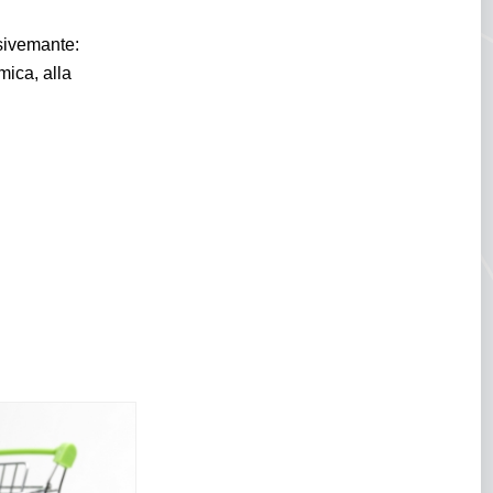
usivemante:
mica, alla