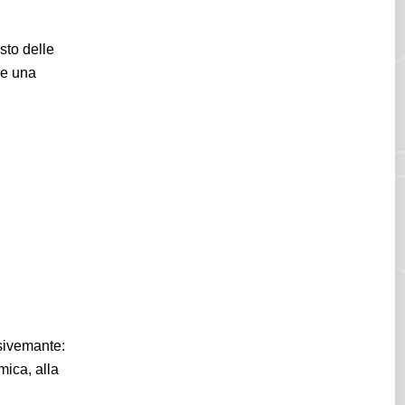
sto delle
re una
usivemante:
mica, alla