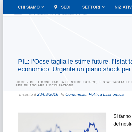
CHI SIAMO
SEDI
SETTORI
INIZIATI
PIL: l’Ocse taglia le stime future, l’Ista
economico. Urgente un piano shock per r
HOME
»
PIL: L’OCSE TAGLIA LE STIME FUTURE, L’ISTAT TAGLIA
PER RILANCIARE L’OCCUPAZIONE.
Inserito il
23/09/2016
In
Comunicati
,
Politica Economica
Si fanno
del nost