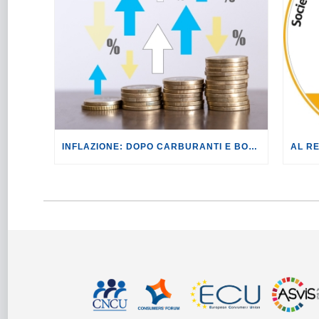
INFLAZIONE: DOPO CARBURANTI E BOLLETTE, GLI EFFETTI DEL CONFLITTO INIZIANO A FARSI SENTIRE SUI PREZZI.