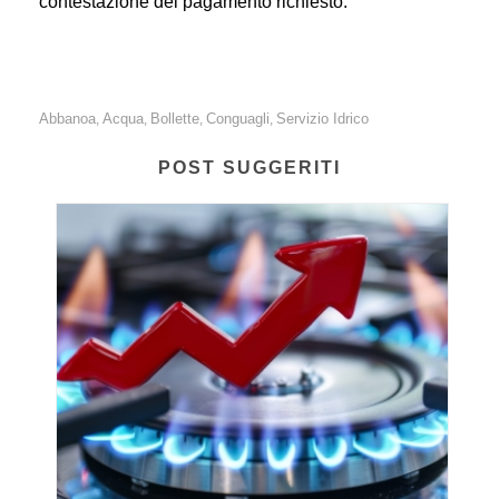
contestazione del pagamento richiesto.
Abbanoa
Acqua
Bollette
Conguagli
Servizio Idrico
,
,
,
,
POST SUGGERITI