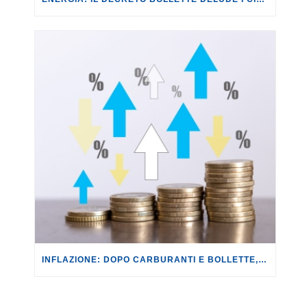
INFLAZIONE: DOPO CARBURANTI E BOLLETTE, GLI EFFETTI DEL CONFLITTO INIZIANO A FARSI SENTIRE SUI PREZZI.