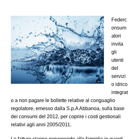
Federc
onsum
atori
invita
gli
utenti
del
servizi
o idrico
integrat
o a non pagare le bollette relative al conguaglio
regolatore, emesso dalla S.p.A Abbanoa, sulla base
dei consumi del 2012, per coprire i costi gestionali
relativi agli anni 2005/2011.
Le fatture stanno pervenendo alle famiglie in questi