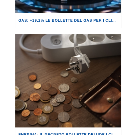
GAS: +19,2% LE BOLLETTE DEL GAS PER I CLIENTI IN SERVIZIO DI VULNERABILITÀ.
ENERGIA: IL DECRETO BOLLETTE DELUDE I CITTADINI, ANCHE NELLA SUA CONVERSIONE IN LEGGE.