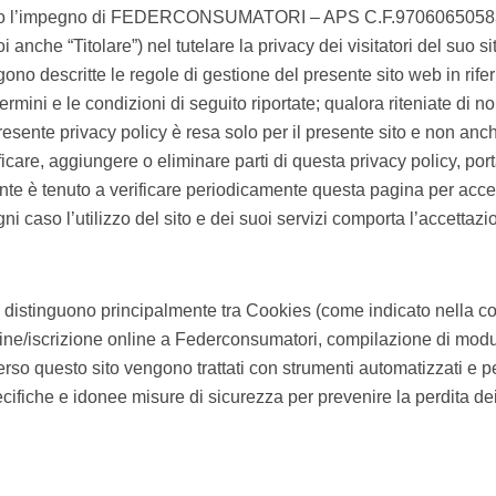
aliamo l’impegno di FEDERCONSUMATORI – APS C.F.97060650583 
nche “Titolare”) nel tutelare la privacy dei visitatori del suo sit
 descritte le regole di gestione del presente sito web in riferi
ermini e le condizioni di seguito riportate; qualora riteniate di 
presente privacy policy è resa solo per il presente sito e non anc
ificare, aggiungere o eliminare parti di questa privacy policy, po
nte è tenuto a verificare periodicamente questa pagina per accer
ni caso l’utilizzo del sito e dei suoi servizi comporta l’accettaz
o si distinguono principalmente tra Cookies (come indicato nella co
e/iscrizione online a Federconsumatori, compilazione di moduli 
raverso questo sito vengono trattati con strumenti automatizzati e
specifiche e idonee misure di sicurezza per prevenire la perdita dei 