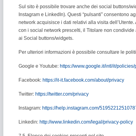
Sul sito è possibile trovare anche dei social buttons/wi
Instagram e LinkedIn). Questi “pulsanti” consentono agli
network acquisisce i dati relativi alla visita dell’Utente
con i social network prescelti, il Titolare non condivide
ai Social buttons/widgets.
Per ulteriori informazioni è possibile consultare le poli
Google e Youtube:
https://www.google.it/intl/it/policies/
Facebook:
https://it-it.facebook.com/about/privacy
Twitter:
https://twitter.com/privacy
Instagram:
https://help.instagram.com/5195221251078
Linkedin:
http://www.linkedin.com/legal/privacy-policy
7.5. Elenco dei cookies presenti nel sito