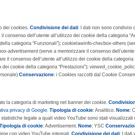
zo dei cookies.
Condivisione dei dati
: I dati non sono condivisi 
 consenso dell’utente all’utilizzo dei cookie della categoria “A
ie della categoria “Funzionali”); cookielawinfo-checbox-others (se
kbox-advertisement (serve a memorizzare il consenso dell’utente a
 il consenso dell’utente all’utilizzo dei cookie della categori
zo dei cookie della categoria “Prestazioni”); viewed_cookie_poli
ersonale)
Conservazione
: i Cookies raccolti dal Cookie Conse
ettato la categoria di marketing nel banner dei cookie.
Condivision
ativa privacy di Google
.
Tipologia di cookie
: Analitico.
Nome
:
 statistiche legate a quali video YouTube sono stati visualizzati 
Tipologia di cookie
: Advertisement.
Nome
: YSC
Conservazio
agine con video YouTube integrati.
Condivisione dei dati
: I da