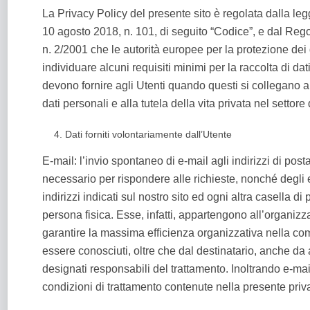
La Privacy Policy del presente sito è regolata dalla leg
10 agosto 2018, n. 101, di seguito “Codice”, e dal Re
n. 2/2001 che le autorità europee per la protezione dei d
individuare alcuni requisiti minimi per la raccolta di dati
devono fornire agli Utenti quando questi si collegano 
dati personali e alla tutela della vita privata nel settor
Dati forniti volontariamente dall’Utente
E-mail: l’invio spontaneo di e-mail agli indirizzi di post
necessario per rispondere alle richieste, nonché degli ev
indirizzi indicati sul nostro sito ed ogni altra casel
persona fisica. Esse, infatti, appartengono all’organizza
garantire la massima efficienza organizzativa nella comu
essere conosciuti, oltre che dal destinatario, anche da a
designati responsabili del trattamento. Inoltrando e-mail 
condizioni di trattamento contenute nella presente priva