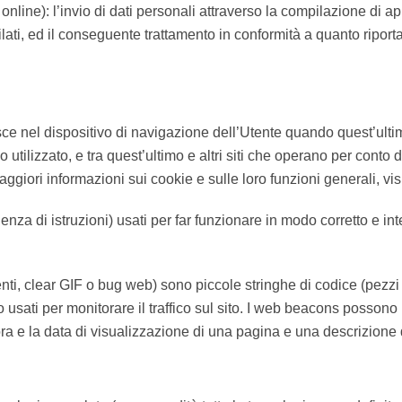
nline): l’invio di dati personali attraverso la compilazione di a
mpilati, ed il conseguente trattamento in conformità a quanto ripor
risce nel dispositivo di navigazione dell’Utente quando quest’ul
vo utilizzato, e tra quest’ultimo e altri siti che operano per cont
 maggiori informazioni sui cookie e sulle loro funzioni generali, 
za di istruzioni) usati per far funzionare in modo corretto e inte
ti, clear GIF o bug web) sono piccole stringhe di codice (pezzi
usati per monitorare il traffico sul sito. I web beacons possono 
’ora e la data di visualizzazione di una pagina e una descrizione 