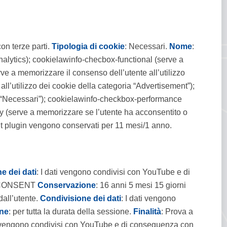
con terze parti.
Tipologia di cookie
: Necessari.
Nome
:
nalytics); cookielawinfo-checbox-functional (serve a
rve a memorizzare il consenso dell’utente all’utilizzo
ll’utilizzo dei cookie della categoria “Advertisement”);
a “Necessari”); cookielawinfo-checkbox-performance
cy (serve a memorizzare se l’utente ha acconsentito o
nt plugin vengono conservati per 11 mesi/1 anno.
e dei dati
: I dati vengono condivisi con YouTube e di
 CONSENT
Conservazione
: 16 anni 5 mesi 15 giorni
dall’utente.
Condivisione dei dati
: I dati vengono
ne
: per tutta la durata della sessione.
Finalità
: Prova a
ti vengono condivisi con YouTube e di conseguenza con