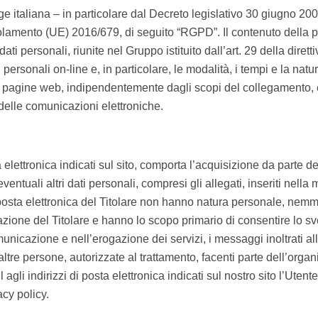
ge italiana – in particolare dal Decreto legislativo 30 giugno 20
golamento (UE) 2016/679, di seguito “RGPD”. Il contenuto della
ati personali, riunite nel Gruppo istituito dall’art. 29 della dir
 personali on-line e, in particolare, le modalità, i tempi e la natu
a pagine web, indipendentemente dagli scopi del collegamento, e 
e delle comunicazioni elettroniche.
a elettronica indicati sul sito, comporta l’acquisizione da parte de
entuali altri dati personali, compresi gli allegati, inseriti nella
la di posta elettronica del Titolare non hanno natura personale,
zione del Titolare e hanno lo scopo primario di consentire lo svol
nicazione e nell’erogazione dei servizi, i messaggi inoltrati alle
ltre persone, autorizzate al trattamento, facenti parte dell’organ
agli indirizzi di posta elettronica indicati sul nostro sito l’Uten
cy policy.