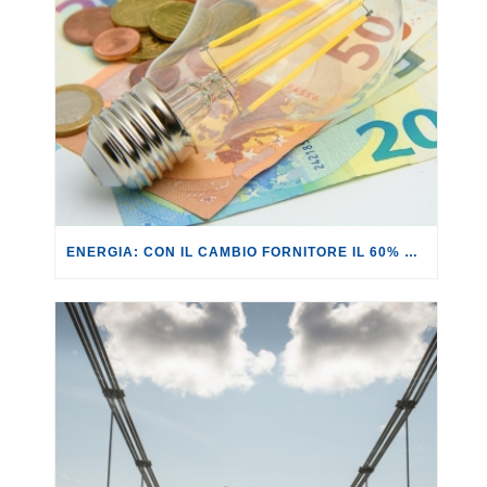
ENERGIA: CON IL CAMBIO FORNITORE IL 60% DEI CONTRATTI ANALIZZATI NON PORTA REALI VANTAGGI.