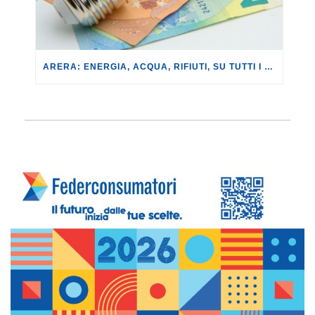
ARERA: ENERGIA, ACQUA, RIFIUTI, SU TUTTI I FRONTI PERMANGONO ANCORA MOLTE CRITICITÀ E LE TARIFFE SONO ANCORA TROPPO ALTE.