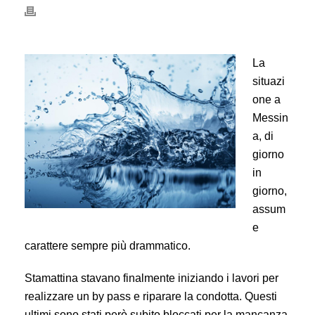
La
situazi
one a
Messin
a, di
giorno
in
giorno,
assum
e
carattere sempre più drammatico.
Stamattina stavano finalmente iniziando i lavori per
realizzare un by pass e riparare la condotta. Questi
ultimi sono stati però subito bloccati per la mancanza