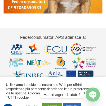
Federconsumatori APS aderisce a:
Utilizziamo i cookie sul nostro sito Web per offrirti
l'esperienza più pertinente ricordando le tue preferenze e le
visite ripetute. Cliccando su "Accetta" acconsenti all'uso di
Hai bisogno di aiuto?
TUTTI i cookie.
Via Palestro 11 00185 Roma - tel 06
Open