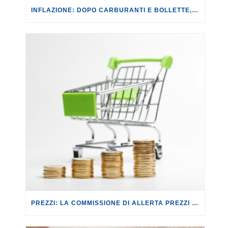
INFLAZIONE: DOPO CARBURANTI E BOLLETTE, GLI EFFETTI DEL CONFLITTO INIZIANO A FARSI SENTIRE SUI PREZZI.
PREZZI: LA COMMISSIONE DI ALLERTA PREZZI CONTRO IL RISCHIO SPECULAZIONI.