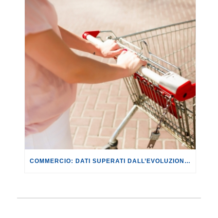
COMMERCIO: DATI SUPERATI DALL’EVOLUZIONE DEI FATTI. CON IL CONFLITTO IN MEDIO ORIENTE SI RISCHIANO RIPERCUSSIONI PER LE FAMIGLIE DI +649,64 EURO ANNUI.