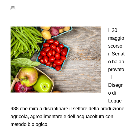
Il 20
maggio
scorso
il Senat
o ha ap
provato
il
Disegn
o di
Legge
988 che mira a disciplinare il set­tore della produzione
agricola, agroalimen­tare e dell’acquacoltura con
metodo biolo­gico.