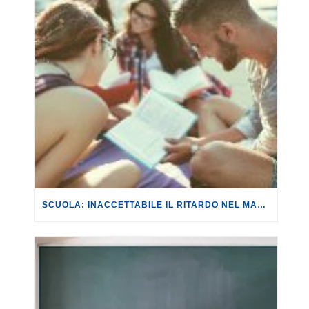
SCUOLA: INACCETTABILE IL RITARDO NEL MANCATO RINNOVO DELL’ACCORDO CON L’ANPI.