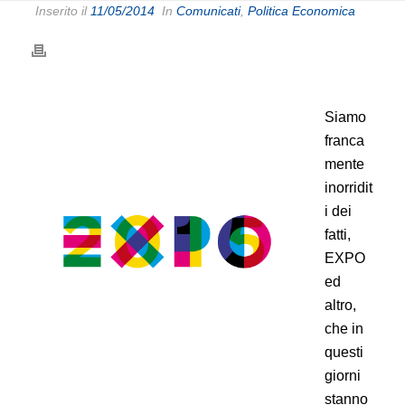
Inserito il
11/05/2014
In
Comunicati
,
Politica Economica
Siamo
franca
mente
inorridit
i dei
fatti,
EXPO
ed
altro,
che in
questi
giorni
stanno