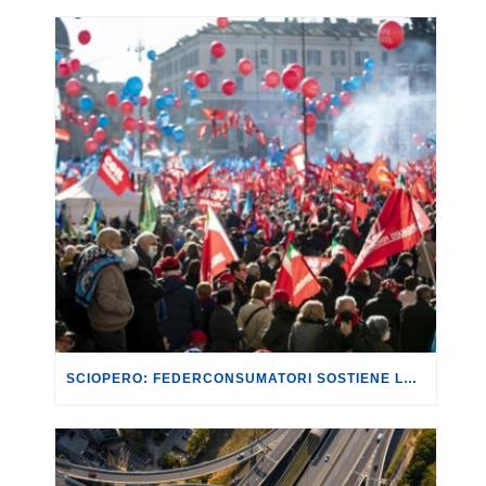
SCIOPERO: FEDERCONSUMATORI SOSTIENE LO SCIOPERO INDETTO DALLA CGIL PER DOMANI.