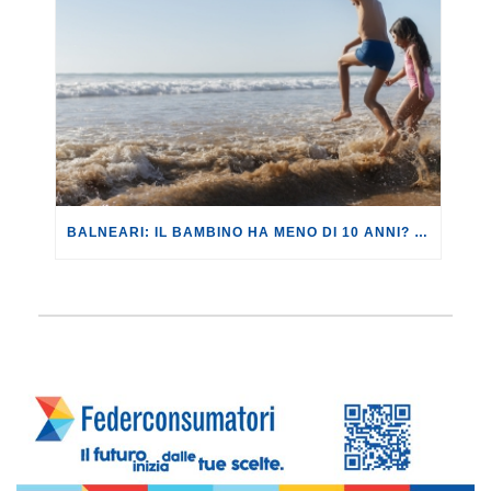
BALNEARI: IL BAMBINO HA MENO DI 10 ANNI? NON È AMMESSO IN SPIAGGIA.