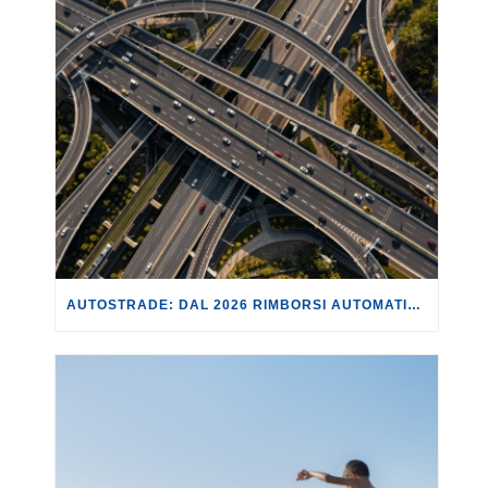
AUTOSTRADE: DAL 2026 RIMBORSI AUTOMATICI PER I DISAGI CAUSATI DA CANTIERI E BLOCCHI DEL TRAFFICO.