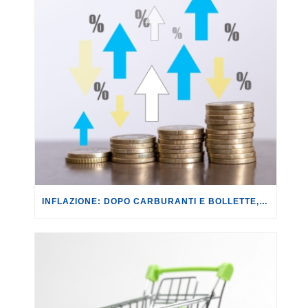
INFLAZIONE: DOPO CARBURANTI E BOLLETTE, GLI EFFETTI DEL CONFLITTO INIZIANO A FARSI SENTIRE SUI PREZZI.