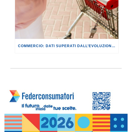
COMMERCIO: DATI SUPERATI DALL’EVOLUZIONE DEI FATTI. CON IL CONFLITTO IN MEDIO ORIENTE SI RISCHIANO RIPERCUSSIONI PER LE FAMIGLIE DI +649,64 EURO ANNUI.