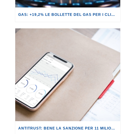
GAS: +19,2% LE BOLLETTE DEL GAS PER I CLIENTI IN SERVIZIO DI VULNERABILITÀ.
ANTITRUST: BENE LA SANZIONE PER 11 MILIONI A REVOLUT PER PUBBLICITÀ INGANNEVOLE.