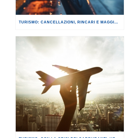
TURISMO: CANCELLAZIONI, RINCARI E MAGGIORAZIONI DI VOLI E PRENOTAZIONI.