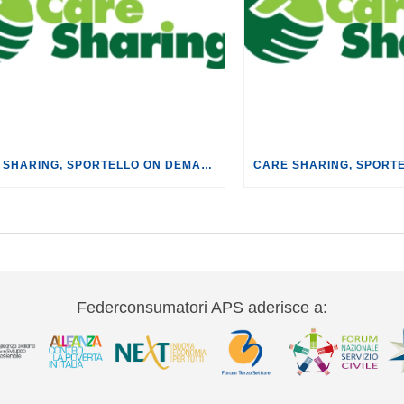
CARE SHARING, SPORTELLO ON DEMAND SULLA TUTELA SIMILE A NICHELINO (TO) IL 7 LUGLIO.
Federconsumatori APS aderisce a: