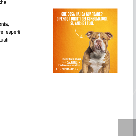
che.
onia,
re, esperti
uali