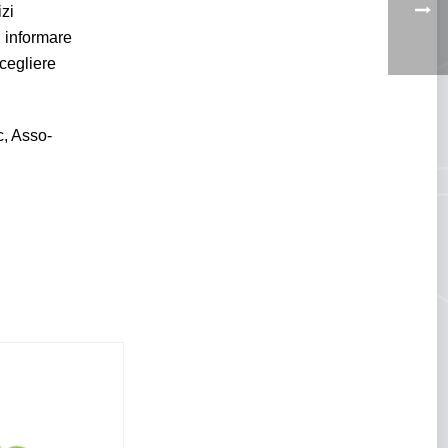
izi
i informare
scegliere
c, Asso-