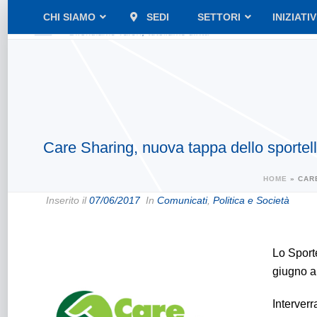
CHI SIAMO
SEDI
SETTORI
INIZIATI
Care Sharing, nuova tappa dello sportel
HOME
»
CAR
Inserito il
07/06/2017
In
Comunicati
,
Politica e Società
Lo Sport
giugno a
Interverr