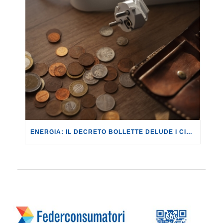
ENERGIA: IL DECRETO BOLLETTE DELUDE I CITTADINI, ANCHE NELLA SUA CONVERSIONE IN LEGGE.