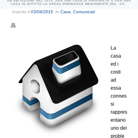
UN’ABITAZIONE NEL 2015. PER UNA CASA DI PROPRIETA’ E PER UNA
CASA IN AFFITTO LA SPESA DIMINUISCE MEDIAMENTE DEL -2%.
Inserito il
03/04/2015
In
Casa
,
Comunicati
La
casa
ed i
costi
ad
essa
connes
si
rappres
entano
uno dei
proble