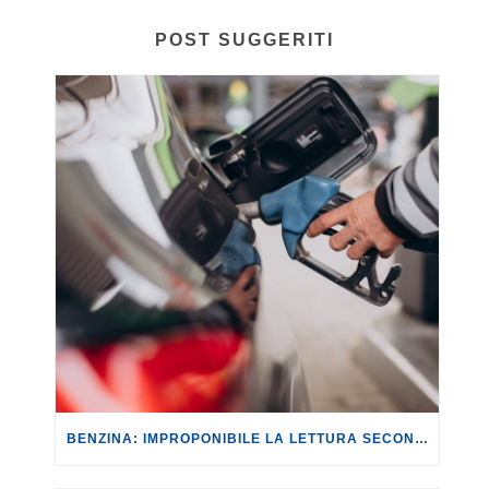
POST SUGGERITI
BENZINA: IMPROPONIBILE LA LETTURA SECONDO CUI PROROGARE IL TAGLIO DELLE ACCISE SIGNIFICA TASSARE TUTTI I CITTADINI.