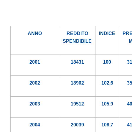
ANNO
REDDITO
INDICE
PR
SPENDIBILE
2001
18431
100
3
2002
18902
102,6
3
2003
19512
105,9
4
2004
20039
108,7
4