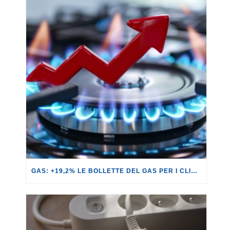
GAS: +19,2% LE BOLLETTE DEL GAS PER I CLIENTI IN SERVIZIO DI VULNERABILITÀ.