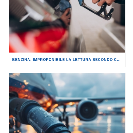
BENZINA: IMPROPONIBILE LA LETTURA SECONDO CUI PROROGARE IL TAGLIO DELLE ACCISE SIGNIFICA TASSARE TUTTI I CITTADINI.