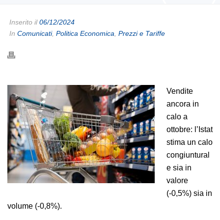
Inserito il
06/12/2024
In
Comunicati
,
Politica Economica
,
Prezzi e Tariffe
Vendite
ancora in
calo a
ottobre: l’Istat
stima un calo
congiuntural
e sia in
valore
(-0,5%) sia in
volume (-0,8%).