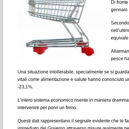
Di fronte
gennaio 
Secondo 
nell'ulti
equivale
Allarmant
pesce ha
Una situazione intollerabile, specialmente se si guarda a
vitali come alimentazione e salute hanno conosciuto un
-23,1%.
L'intero sistema economico risente in maniera drammat
intervenire per porvi un freno.
Questi dati rappresentano il segnale evidente che le fam
immediato del Governo attraverso misure realmente pen