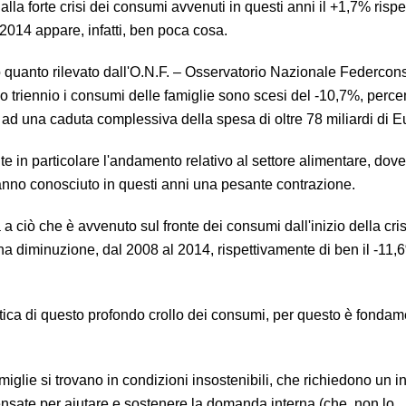
 alla forte crisi dei consumi avvenuti in questi anni il +1,7% rispe
2014 appare, infatti, ben poca cosa.
quanto rilevato dall'O.N.F. – Osservatorio Nazionale Federcon
mo triennio i consumi delle famiglie sono scesi del -10,7%, perc
 ad una caduta complessiva della spesa di oltre 78 miliardi di E
e in particolare l'andamento relativo al settore alimentare, dov
nno conosciuto in questi anni una pesante contrazione.
 ciò che è avvenuto sul fronte dei consumi dall'inizio della crisi
a diminuzione, dal 2008 al 2014, rispettivamente di ben il -11,
ica di questo profondo crollo dei consumi, per questo è fondam
iglie si trovano in condizioni insostenibili, che richiedono un i
sate per aiutare e sostenere la domanda interna (che, non lo