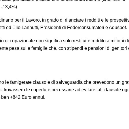
 -13,4%).
nario per il Lavoro, in grado di rilanciare i redditi e le prospetti
letti ed Elio Lannutti, Presidenti di Federconsumatori e Adusbef.
 occupazionale non significa solo restituire reddito a milioni di
nte pesa sulle famiglie che, con stipendi e pensioni di genitori 
ttino le famigerate clausole di salvaguardia che prevedono un gr
si trovassero le coperture necessarie ad evitare tali clausole
ogn
i ben +842 Euro annui.