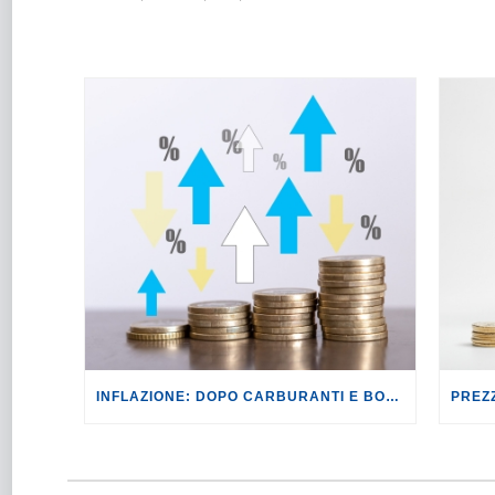
INFLAZIONE: DOPO CARBURANTI E BOLLETTE, GLI EFFETTI DEL CONFLITTO INIZIANO A FARSI SENTIRE SUI PREZZI.