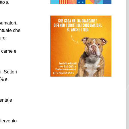
tto a
sumatori,
entuale che
uro.
e carne e
. Settori
6% e
entale
ntervento