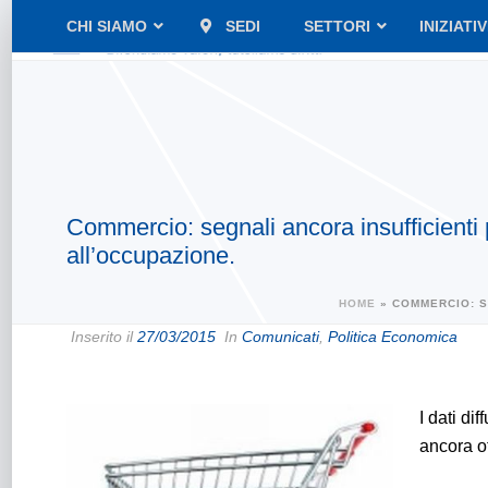
CHI SIAMO
SEDI
SETTORI
INIZIATI
Commercio: segnali ancora insufficienti 
all’occupazione.
HOME
»
COMMERCIO: S
Inserito il
27/03/2015
In
Comunicati
,
Politica Economica
I dati di
ancora ot