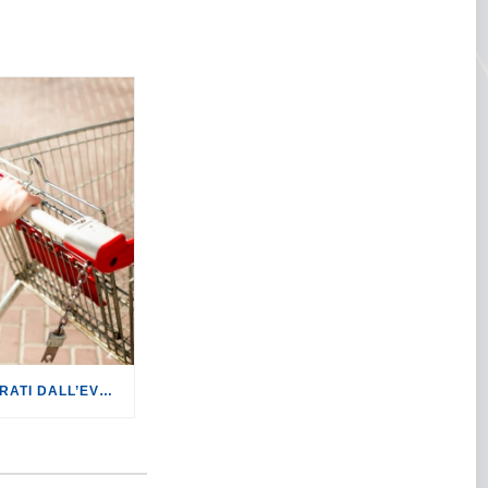
COMMERCIO: DATI SUPERATI DALL’EVOLUZIONE DEI FATTI. CON IL CONFLITTO IN MEDIO ORIENTE SI RISCHIANO RIPERCUSSIONI PER LE FAMIGLIE DI +649,64 EURO ANNUI.