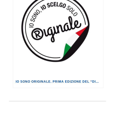
IO SONO ORIGINALE. PRIMA EDIZIONE DEL “DIARIO DELLA CREATIVITÀ”.