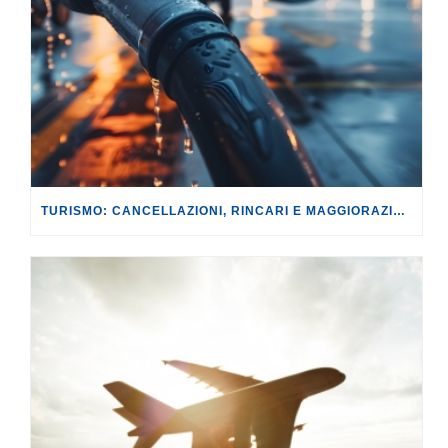
TURISMO: CANCELLAZIONI, RINCARI E MAGGIORAZIONI DI VOLI E PRENOTAZIONI.