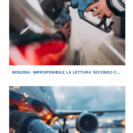
BENZINA: IMPROPONIBILE LA LETTURA SECONDO CUI PROROGARE IL TAGLIO DELLE ACCISE SIGNIFICA TASSARE TUTTI I CITTADINI.