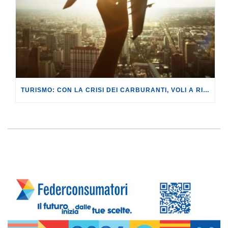
TURISMO: CON LA CRISI DEI CARBURANTI, VOLI A RISCHIO CANCELLAZIONE O RINCARO.