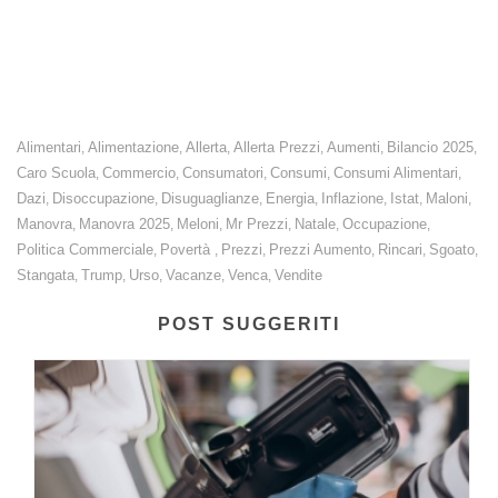
imposti dagli Stati Uniti colpiscono duramente l’export
italiano: a rischio settori chiave del Made in Italy.
Alimentari
Alimentazione
Allerta
Allerta Prezzi
Aumenti
Bilancio 2025
,
,
,
,
,
,
Caro Scuola
Commercio
Consumatori
Consumi
Consumi Alimentari
,
,
,
,
,
Dazi
Disoccupazione
Disuguaglianze
Energia
Inflazione
Istat
Maloni
,
,
,
,
,
,
,
Manovra
Manovra 2025
Meloni
Mr Prezzi
Natale
Occupazione
,
,
,
,
,
,
Politica Commerciale
Povertà
Prezzi
Prezzi Aumento
Rincari
Sgoato
,
,
,
,
,
,
Stangata
Trump
Urso
Vacanze
Venca
Vendite
,
,
,
,
,
POST SUGGERITI