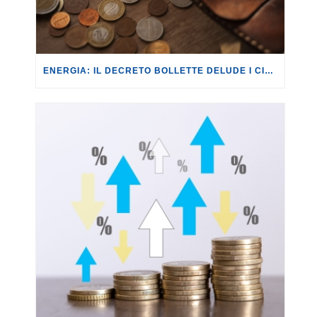
ENERGIA: IL DECRETO BOLLETTE DELUDE I CITTADINI, ANCHE NELLA SUA CONVERSIONE IN LEGGE.