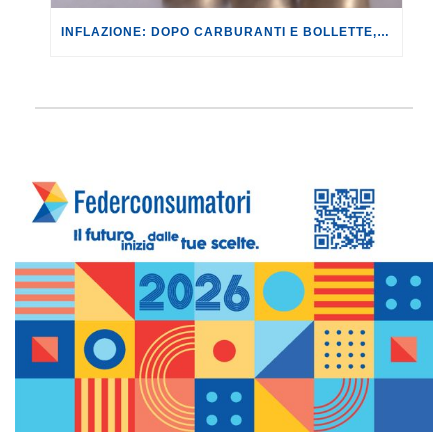
INFLAZIONE: DOPO CARBURANTI E BOLLETTE, GLI EFFETTI DEL CONFLITTO INIZIANO A FARSI SENTIRE SUI PREZZI.