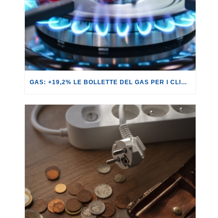
GAS: +19,2% LE BOLLETTE DEL GAS PER I CLIENTI IN SERVIZIO DI VULNERABILITÀ.