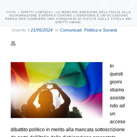
HOME
»
DIRITTI LGBTQIA+: LA MANCATA ADESIONE DELL’ITALIA ALLA
DICHIARAZIONE EUROPEA CONTRO L’OMOFOBIA È UN’OCCASIONE
PERSA PER COMPIERE UNA CONQUISTA DI CIVILTÀ SULLA TUTELA DEI
DIRITTI UMANI.
Inserito il
21/05/2024
In
Comunicati
,
Politica e Società
In
questi
giorni
stiamo
assiste
ndo ad
un
acceso
dibattito politico in merito alla mancata sottoscrizione