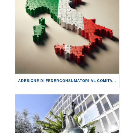
ADESIONE DI FEDERCONSUMATORI AL COMITATO PROMOTORE DEL REFERENDUM PER L’ABROGAZIONE DELLA LEGGE SULL’AUTONOMIA DIFFERENZIATA.