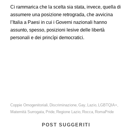
Ci rammarica che la scelta sia stata, invece, quella di
assumere una posizione retrograda, che avvicina
l’Italia a Paesi in cui i Governi nazionali hanno
assunto, spesso, posizioni lesive delle libertà
personali e dei princìpi democratici.
Diritti LGBTQIA+: La mancata adesione dell’Italia alla
dichiarazione europea contro l’omofobia è
un’occasione persa per compiere una conquista di
civiltà sulla tutela dei diritti umani.
Coppie Omogenitoriali
Discriminazione
Gay
Lazio
LGBTQIA+
,
,
,
,
,
Maternità Surrogata
Pride
Regione Lazio
Rocca
RomaPride
,
,
,
,
POST SUGGERITI