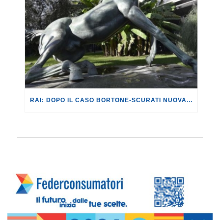
RAI: DOPO IL CASO BORTONE-SCURATI NUOVA GAFFE DEL SERVIZIO PUBBLICO, CHE NON DÀ TEMPESTIVAMENTE NOTIZIA DEGLI ESITI DELLE ELEZIONI FRANCESI.