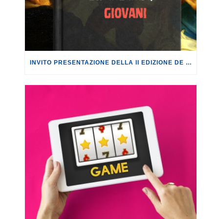
INVITO PRESENTAZIONE DELLA II EDIZIONE DE “IL LIBRO NERO DELL’AZZARDO. MAFIE, DIPENDENZE, GIOVANI.”