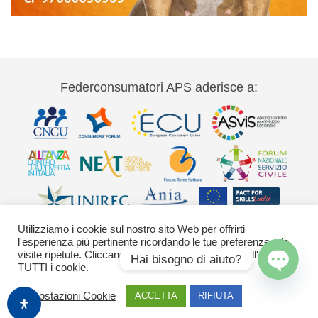
Federconsumatori APS aderisce a:
Utilizziamo i cookie sul nostro sito Web per offrirti
l'esperienza più pertinente ricordando le tue preferenze e le
visite ripetute. Cliccando su "Accetta" acconsenti all'uso di
Hai bisogno di aiuto?
TUTTI i cookie.
Via Palestro 11 00185 Roma - tel 06
Open
chaty
Impostazioni Cookie
ACCETTA
RIFIUTA
42020755-9 federconsumatori@federconsumatori.it Ufficio stampa tel: 06
42020755 ufficiostampa@federconsumatori.it -
Cookies Policy