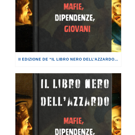
II EDIZIONE DE “IL LIBRO NERO DELL’AZZARDO. MAFIE, DIPENDENZE, GIOVANI.”