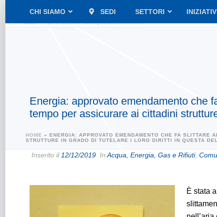
CHI SIAMO
SEDI
SETTORI
INIZIATI
Energia: approvato emendamento che fa sl
tempo per assicurare ai cittadini strutture 
HOME
»
ENERGIA: APPROVATO EMENDAMENTO CHE FA SLITTARE AL 
STRUTTURE IN GRADO DI TUTELARE I LORO DIRITTI IN QUESTA DE
Inserito il
12/12/2019
In
Acqua, Energia, Gas e Rifiuti
,
Comun
È stata 
slittame
nell’ari