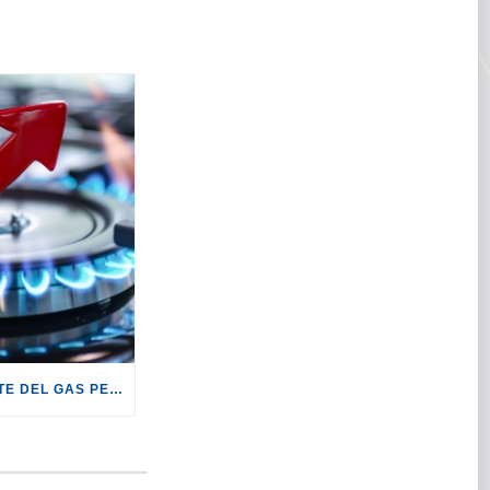
GAS: +19,2% LE BOLLETTE DEL GAS PER I CLIENTI IN SERVIZIO DI VULNERABILITÀ.