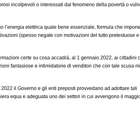
orosi incolpevoli o interessati dal fenomeno della povertà o vuln
no l’energia elettrica quale bene essenziale, formula che impo
ttivazioni (spesso negate con motivazioni del tutto pretestuose e
formazioni certe su cosa accadrà, al 1 gennaio 2022, ai cittadini
azioni fantasiose e intimidatorie di venditori che con tale scusa 
022 il Governo e gli enti preposti provvedano ad adottare tali
iera equa e adeguata uno dei settori in cui avvengono il magg