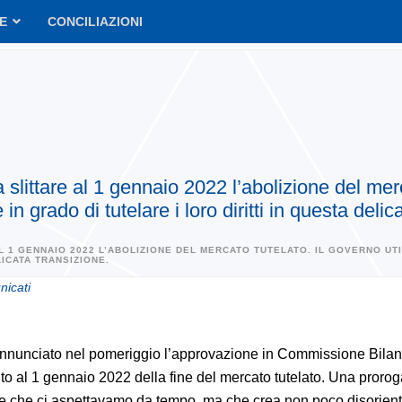
VE
CONCILIAZIONI
ittare al 1 gennaio 2022 l’abolizione del merca
in grado di tutelare i loro diritti in questa delic
1 GENNAIO 2022 L’ABOLIZIONE DEL MERCATO TUTELATO. IL GOVERNO UTI
LICATA TRANSIZIONE.
icati
annunciato nel pomeriggio l’approvazione in Commissione Bilan
nto al 1 gennaio 2022 della fine del mercato tutelato. Una proro
a e che ci aspettavamo da tempo, ma che crea non poco disorie