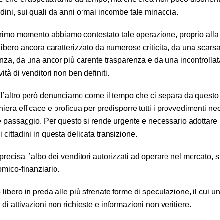
tadini, sui quali da anni ormai incombe tale minaccia.
primo momento abbiamo contestato tale operazione, proprio alla 
libero ancora caratterizzato da numerose criticità, da una scars
nza, da una ancor più carente trasparenza e da una incontrollat
ità di venditori non ben definiti.
ll’altro però denunciamo come il tempo che ci separa da questo
iera efficace e proficua per predisporre tutti i provvedimenti ne
le passaggio. Per questo si rende urgente e necessario adottare 
dei cittadini in questa delicata transizione.
precisa l’albo dei venditori autorizzati ad operare nel mercato, 
omico-finanziario.
bero in preda alle più sfrenate forme di speculazione, il cui un
di attivazioni non richieste e informazioni non veritiere.