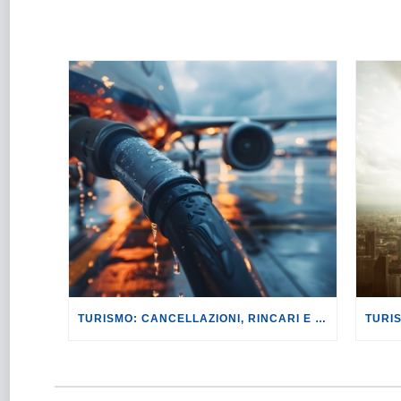
TURISMO: CANCELLAZIONI, RINCARI E MAGGIORAZIONI DI VOLI E PRENOTAZIONI.