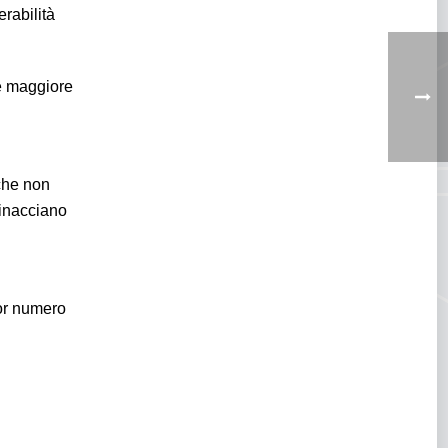
erabilità
ne maggiore
 che non
minacciano
ior numero