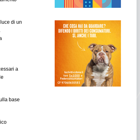
luce di un
a
a
cessari a
le
sulla base
ico