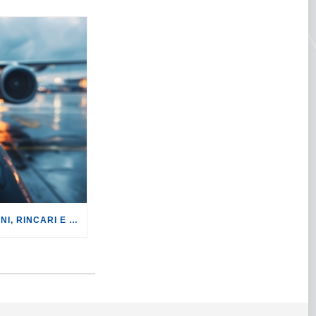
TURISMO: CANCELLAZIONI, RINCARI E MAGGIORAZIONI DI VOLI E PRENOTAZIONI.