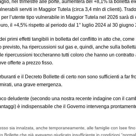
glio, nel trimestre alle porte, aumenterà del +8,1% la bolletta ele
ulnerabili serviti in Maggior Tutela (circa 3,4 mln di clienti). Tradot
 per l’utente tipo vulnerabile in Maggior Tutela nel 2026 sarà di 
uro, il +4,5% rispetto al periodo dal 1° luglio 2024 al 30 giugno
 dei primi effetti tangibili in bolletta del conflitto in atto che, com
previsto, ha ripercussioni sul gas e, quindi, anche sulla bolletta
 le ripercussioni toccheranno tutti coloro che hanno un contratto 
e offerte a prezzo fisso.
uranti e il Decreto Bollette di certo non sono sufficienti a far fr
i mirati, una grave emergenza.
 poco deludente (secondo una nostra recente indagine con il cam
i vantaggi) è indispensabile che il Governo intervenga prontament
cesso sia innalzata, anche temporaneamente, alle famiglie con Isee fin
Bollette che già avevamo giudicato insufficiente in condizioni “normali