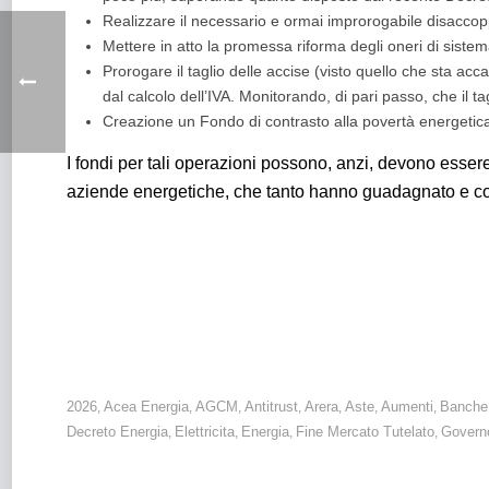
Realizzare il necessario e ormai improrogabile disaccopp
Mettere in atto la promessa riforma degli oneri di sistem
Prorogare il taglio delle accise (visto quello che sta ac
dal calcolo dell’IVA. Monitorando, di pari passo, che il ta
Creazione un Fondo di contrasto alla povertà energetica p
I fondi per tali operazioni possono, anzi, devono esser
aziende energetiche, che tanto hanno guadagnato e co
Energia: il costo dell’elettricità cresce del +8,1% nel II t
I primi effetti del conflitto arrivano in bolletta. Il Gove
2026
Acea Energia
AGCM
Antitrust
Arera
Aste
Aumenti
Banche
,
,
,
,
,
,
,
Decreto Energia
Elettricita
Energia
Fine Mercato Tutelato
Govern
,
,
,
,