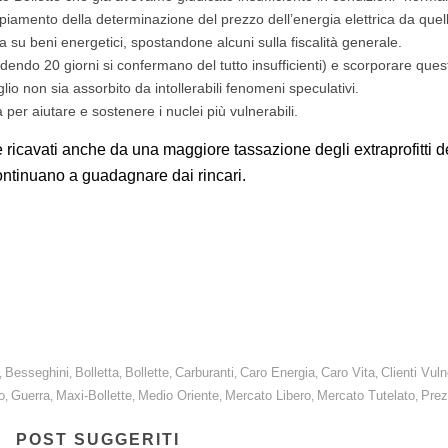
iamento della determinazione del prezzo dell’energia elettrica da quell
a su beni energetici, spostandone alcuni sulla fiscalità generale.
cadendo 20 giorni si confermano del tutto insufficienti) e scorporare ques
glio non sia assorbito da intollerabili fenomeni speculativi.
er aiutare e sostenere i nuclei più vulnerabili.
e ricavati anche da una maggiore tassazione degli extraprofitti d
ntinuano a guadagnare dai rincari.
rimestre 2026 per i clienti vulnerabili.
rno adotti provvedimenti immediati.
Besseghini
Bolletta
Bollette
Carburanti
Caro Energia
Caro Vita
Clienti Vuln
,
,
,
,
,
,
,
o
Guerra
Maxi-Bollette
Medio Oriente
Mercato Libero
Mercato Tutelato
Prez
,
,
,
,
,
,
POST SUGGERITI