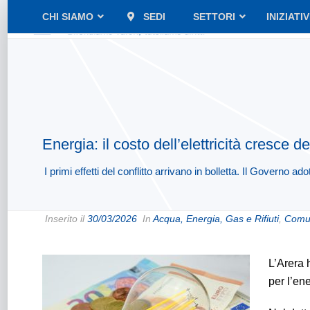
CHI SIAMO
SEDI
SETTORI
INIZIATI
Energia: il costo dell’elettricità cresce de
I primi effetti del conflitto arrivano in bolletta. Il Governo a
Inserito il
30/03/2026
In
Acqua, Energia, Gas e Rifiuti
,
Comun
L’Arera 
per l’ene