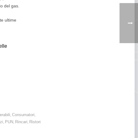
o del gas.
te ultime
elle
erabili
Consumatori
,
,
zi
PUN
Rincari
Ristori
,
,
,