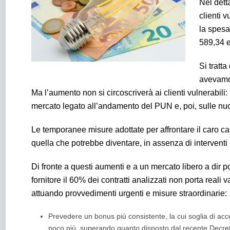
Nel detta
clienti v
la spesa
589,34 e
Si tratta
avevamo 
Ma l’aumento non si circoscriverà ai clienti vulnerabili:
mercato legato all’andamento del PUN e, poi, sulle nuov
Le temporanee misure adottate per affrontare il caro carb
quella che potrebbe diventare, in assenza di intervent
Di fronte a questi aumenti e a un mercato libero a dir
fornitore il 60% dei contratti analizzati non porta real
attuando provvedimenti urgenti e misure straordinarie:
Prevedere un bonus più consistente, la cui soglia di ac
poco più, superando quanto disposto dal recente Decreto 