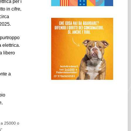
ttrica per i
to in cifre,
circa
 2025.
e purtroppo
 elettrica.
a libero
onte a
bio
e,
o a 25000 o
”.