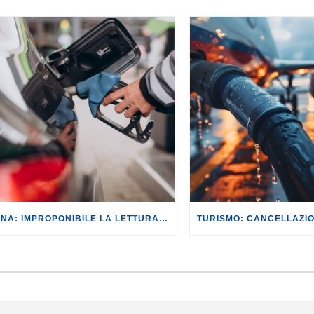
BENZINA: IMPROPONIBILE LA LETTURA SECONDO CUI PROROGARE IL TAGLIO DELLE ACCISE SIGNIFICA TASSARE TUTTI I CITTADINI.