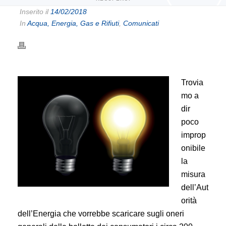
Inserito il
14/02/2018
In
Acqua, Energia, Gas e Rifiuti
,
Comunicati
Trovia
mo a
dir
poco
improp
onibile
la
misura
dell’Aut
orità
dell’Energia che vorrebbe scaricare sugli oneri