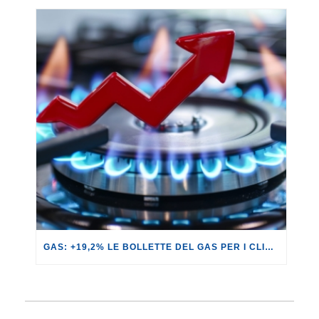
GAS: +19,2% LE BOLLETTE DEL GAS PER I CLIENTI IN SERVIZIO DI VULNERABILITÀ.