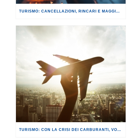
TURISMO: CANCELLAZIONI, RINCARI E MAGGIORAZIONI DI VOLI E PRENOTAZIONI.
TURISMO: CON LA CRISI DEI CARBURANTI, VOLI A RISCHIO CANCELLAZIONE O RINCARO.