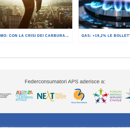
TURISMO: CON LA CRISI DEI CARBURANTI, VOLI A RISCHIO CANCELLAZIONE O RINCARO.
Federconsumatori APS aderisce a:
20755-9 federconsumatori@federconsumatori.it Ufficio stampa tel: 06 420207