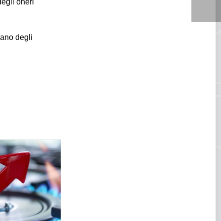
degli oneri
iano degli