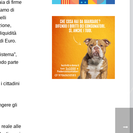
aia di firme
vamo di
elli
zione,
liquidità
di Euro.
sistema”,
ando parte
 cittadini
ngere gli
 reale alle