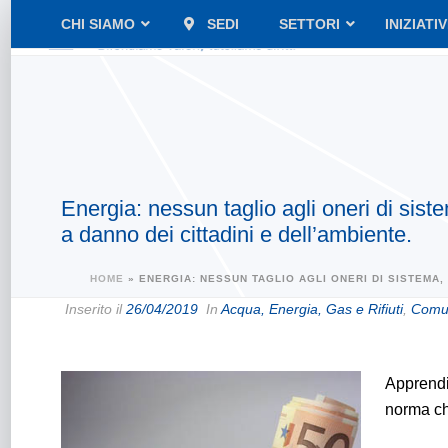
CHI SIAMO
SEDI
SETTORI
INIZIATI
Energia: nessun taglio agli oneri di sis
a danno dei cittadini e dell’ambiente.
HOME
»
ENERGIA: NESSUN TAGLIO AGLI ONERI DI SISTEMA,
Inserito il
26/04/2019
In
Acqua, Energia, Gas e Rifiuti
,
Comun
Apprendi
norma che