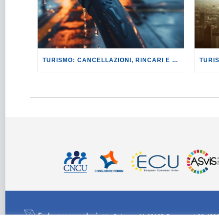
TURISMO: CANCELLAZIONI, RINCARI E MAGGIORAZIONI DI VOLI E PRENOTAZIONI.
Via Palestro 11 00185 Roma - tel 06 420