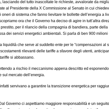
a, lasciando del tutto inascoltate le richieste, avvalorate da migli
te al Presidente della X Commissione al Senato in cui chiede
li oneri di sistema che fanno lievitare le bollette dell’energia a liv
 scopriamo ora che il Governo ha deciso di agire in tutt’altra dire
prestito, per il rilancio della compagnia di bandiera, parte della 
sa dei servizi energetici ambientali. Si parla di ben 900 milioni 
a liquidità che serve al suddetto ente per le “compensazioni al 
ostamenti rilevanti delle tariffe a sfavore degli utenti, anticip
tariffe si abbassano.
ettendo a rischio il meccanismo appena descritto ed esponendo i
e sul mercato dell’energia.
fatti servivano a garantire la transizione energetica per raggiu
 Dal Governo ci aspettiamo maggiore responsabilità e un seguito