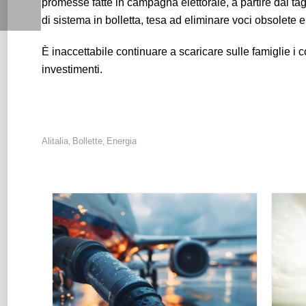
promesse fatte in campagna elettorale, a partire dal tag
di sistema in bolletta, tesa ad eliminare voci obsolete e
È inaccettabile continuare a scaricare sulle famiglie i c
investimenti.
Alitalia
Bollette
Energia
,
,