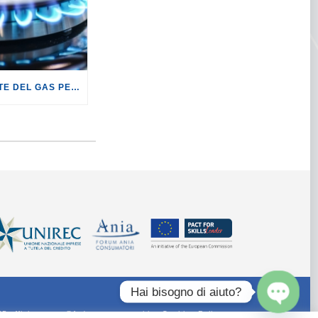
GAS: +19,2% LE BOLLETTE DEL GAS PER I CLIENTI IN SERVIZIO DI VULNERABILITÀ.
Hai bisogno di aiuto?
55 ufficiostampa@federconsumatori.it -
Cookies Policy
Open