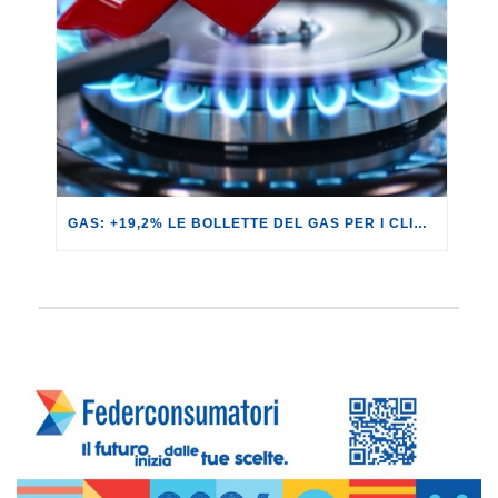
GAS: +19,2% LE BOLLETTE DEL GAS PER I CLIENTI IN SERVIZIO DI VULNERABILITÀ.