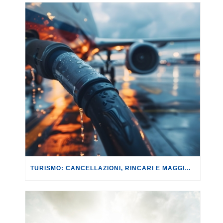
TURISMO: CANCELLAZIONI, RINCARI E MAGGIORAZIONI DI VOLI E PRENOTAZIONI.