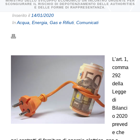
MINISTRO DELLO SVILUPPO ECONOMICO UN INCONTRO URGENTE PER
SCONGIURARE IL RISCHIO DI DEPOTENZIAMENTO DELLE AUTHORITIES
E DELLE FORME DI RAPPRESENTANZA.
Inserito il
14/01/2020
In
Acqua, Energia, Gas e Rifiuti
,
Comunicati
L’art. 1,
comma
292
della
Legge
di
Bilanci
o 2020
preved
e che