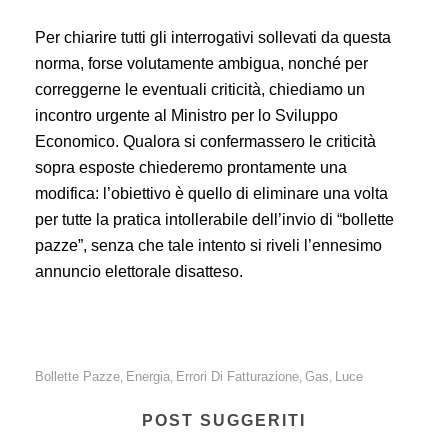
Per chiarire tutti gli interrogativi sollevati da questa
norma, forse volutamente ambigua, nonché per
correggerne le eventuali criticità, chiediamo un
incontro urgente al Ministro per lo Sviluppo
Economico. Qualora si confermassero le criticità
sopra esposte chiederemo prontamente una
modifica: l’obiettivo è quello di eliminare una volta
per tutte la pratica intollerabile dell’invio di “bollette
pazze”, senza che tale intento si riveli l’ennesimo
annuncio elettorale disatteso.
Bollette Pazze
Energia
Errori Di Fatturazione
Gas
Luce
,
,
,
,
POST SUGGERITI