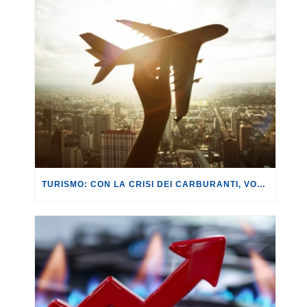
TURISMO: CON LA CRISI DEI CARBURANTI, VOLI A RISCHIO CANCELLAZIONE O RINCARO.