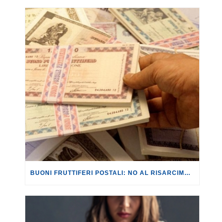
BUONI FRUTTIFERI POSTALI: NO AL RISARCIMENTO PER I BUONI PRESCRITTI ANCHE IN MANCANZA DI UNA CORRETTA INFORMAZIONE DA PARTE DI POSTE.