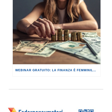
WEBINAR GRATUITO: LA FINANZA È FEMMINILE. DISUGUAGLIANZE, OSTACOLI E DIRITTI NEGATI.