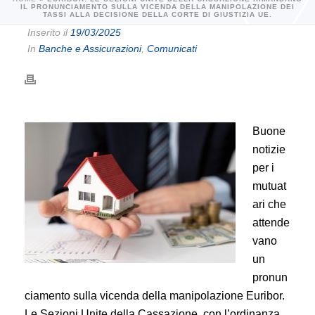
IL PRONUNCIAMENTO SULLA VICENDA DELLA MANIPOLAZIONE DEI
TASSI ALLA DECISIONE DELLA CORTE DI GIUSTIZIA UE.
Inserito il
19/03/2025
In
Banche e Assicurazioni
,
Comunicati
Buone
notizie
per i
mutuat
ari che
attende
vano
un
pronun
ciamento sulla vicenda della manipolazione Euribor.
Le Sezioni Unite della Cassazione, con l’ordinanza