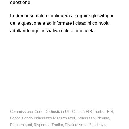
questione.
Federconsumatori continuerà a seguire gli sviluppi
della questione e ad informare i cittadini coinvolti,
adottando ogni iniziativa utile a loro tutela.
E
uribor: le Sezioni Unite della Cassazione
rimandano il pronunciamento sulla vicenda della
manipolazione dei tassi alla decisione della Corte di
Giustizia UE. I cittadini devono ancora attendere per
sapere se potranno recuperare le somme
illegittimamente versate.
Commissione
Corte Di Giustizia UE
Criticità FIR
Euribor
FIR
,
,
,
,
,
Fondo
Fondo Indennizzo Risparmiatori
Indennizzo
Ricorso
,
,
,
,
Risparmiatori
Risparmio Tradito
Rivalutazione
Scadenza
,
,
,
,