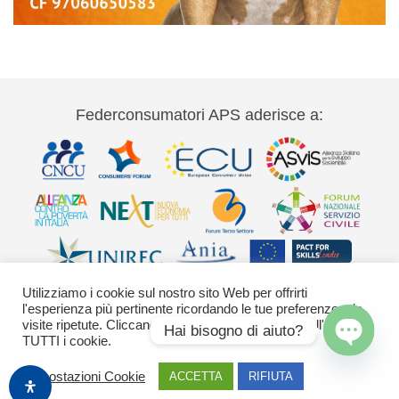
Federconsumatori APS aderisce a:
Utilizziamo i cookie sul nostro sito Web per offrirti
l'esperienza più pertinente ricordando le tue preferenze e le
visite ripetute. Cliccando su "Accetta" acconsenti all'uso di
Hai bisogno di aiuto?
TUTTI i cookie.
Via Palestro 11 00185 Roma - tel 06
Open
Impostazioni Cookie
chaty
ACCETTA
RIFIUTA
42020755-9 federconsumatori@federconsumatori.it Ufficio stampa tel: 06
42020755 ufficiostampa@federconsumatori.it -
Cookies Policy