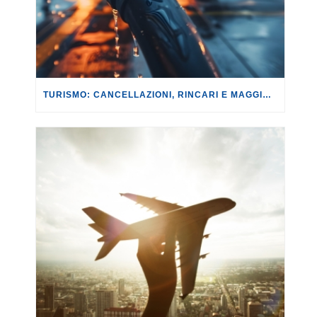
TURISMO: CANCELLAZIONI, RINCARI E MAGGIORAZIONI DI VOLI E PRENOTAZIONI.