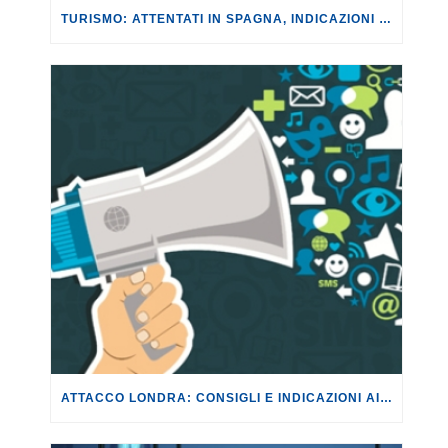
TURISMO: ATTENTATI IN SPAGNA, INDICAZIONI PER I VIAGGIATORI CHE INTENDONO MODIFICARE O CANCELLARE LE PRENOTAZIONI.
ATTACCO LONDRA: CONSIGLI E INDICAZIONI AI CITTADINI IN PARTENZA PER LONDRA. FEDERCONSUMATORI E LO SPORTELLO SOS TURISTA SONO A DISPOSIZIONE PER LA NECESSARIA ASSISTENZA.