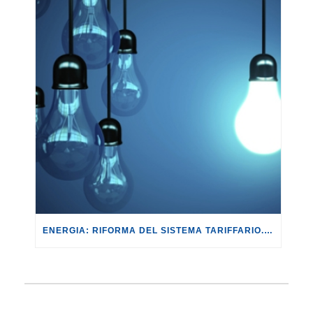
ENERGIA: RIFORMA DEL SISTEMA TARIFFARIO. UN REGALO DI CIRCA 3 MILIARDI L’ANNO ALLE GRANDI UTILITIES.