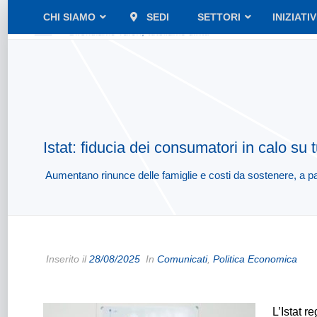
CHI SIAMO
SEDI
SETTORI
INIZIATI
Istat: fiducia dei consumatori in calo su tut
Aumentano rinunce delle famiglie e costi da sostenere, a par
Inserito il
28/08/2025
In
Comunicati
,
Politica Economica
L’Istat r