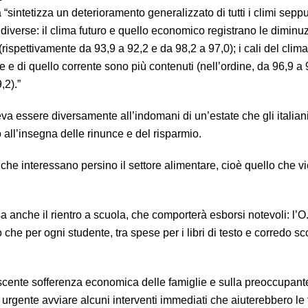
a “sintetizza un deterioramento generalizzato di tutti i climi sepp
 diverse: il clima futuro e quello economico registrano le diminuz
rispettivamente da 93,9 a 92,2 e da 98,2 a 97,0); i cali del clima
 e di quello corrente sono più contenuti (nell’ordine, da 96,9 a 
,2).”
va essere diversamente all’indomani di un’estate che gli italia
 all’insegna delle rinunce e del risparmio.
che interessano persino il settore alimentare, cioè quello che v
 anche il rientro a scuola, che comporterà esborsi notevoli: l’O
e per ogni studente, tra spese per i libri di testo e corredo sco
scente sofferenza economica delle famiglie e sulla preoccupante
urgente avviare alcuni interventi immediati che aiuterebbero le 