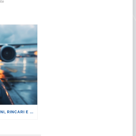
ite
TURISMO: CANCELLAZIONI, RINCARI E MAGGIORAZIONI DI VOLI E PRENOTAZIONI.