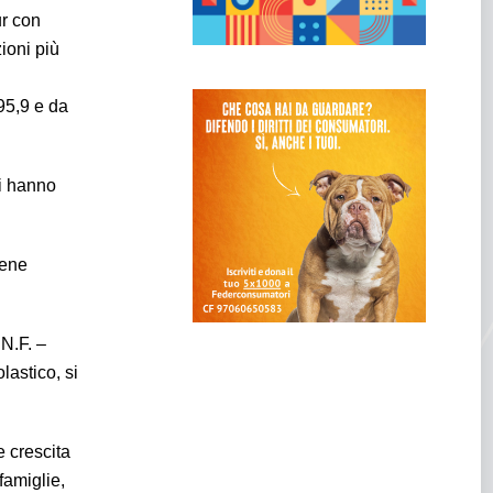
ur con
ioni più
95,9 e da
ni hanno
iene
.N.F. –
lastico, si
 crescita
famiglie,