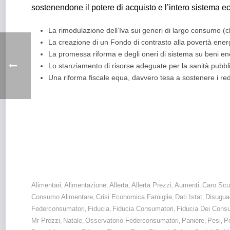
sostenendone il potere di acquisto e l’intero sistema 
La rimodulazione dell’Iva sui generi di largo consumo (c
La creazione di un Fondo di contrasto alla povertà ener
La promessa riforma e degli oneri di sistema su beni ene
Lo stanziamento di risorse adeguate per la sanità pubblica 
Una riforma fiscale equa, davvero tesa a sostenere i red
Istat: fiducia dei consumatori in calo su tutti i fronti. Aument
per contrastare la crescita delle disuguaglianze.
Alimentari
Alimentazione
Allerta
Allerta Prezzi
Aumenti
Caro Scu
,
,
,
,
,
Consumo Alimentare
Crisi Economica Famiglie
Dati Istat
Disugua
,
,
,
Federconsumatori
Fiducia
Fiducia Consumatori
Fiducia Dei Cons
,
,
,
Mr Prezzi
Natale
Osservatorio Federconsumatori
Paniere
Pesi
Po
,
,
,
,
,