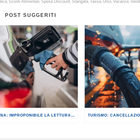
lica
Sconti Alimentari
Spesa Discount
Stangata
Tassa
Urso
Vacanze
Vend
,
,
,
,
,
,
,
POST SUGGERITI
BENZINA: IMPROPONIBILE LA LETTURA SECONDO CUI PROROGARE IL TAGLIO DELLE ACCISE SIGNIFICA TASSARE TUTTI I CITTADINI.