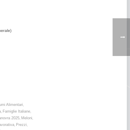
nerale)
cessario intervenire
mi Alimentari
,
a
Famiglie Italiane
,
,
novra 2025
Meloni
,
,
avorativa
Prezzi
,
,