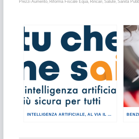
Prezzi Aumento
Riforma Fiscale Equa
Rincari
Salute
Sanità Pubb
,
,
,
,
INTELLIGENZA ARTIFICIALE, AL VIA IL TOUR DI EVENTI DEL PROGETTO TU CHE NE SAI?