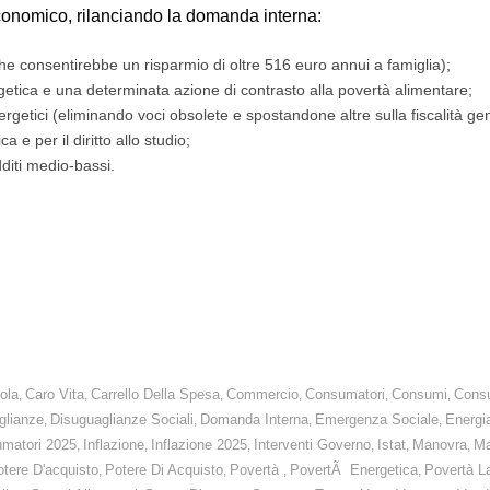
economico, rilanciando la domanda interna:
he consentirebbe un risparmio di oltre 516 euro annui a famiglia);
getica e una determinata azione di contrasto alla povertà alimentare;
rgetici (eliminando voci obsolete e spostandone altre sulla fiscalità ge
e per il diritto allo studio;
diti medio-bassi.
ano rinunce delle famiglie e costi da sostenere, a partire dalla scuola. Ne
ola
Caro Vita
Carrello Della Spesa
Commercio
Consumatori
Consumi
Consu
,
,
,
,
,
,
glianze
Disuguaglianze Sociali
Domanda Interna
Emergenza Sociale
Energi
,
,
,
,
umatori 2025
Inflazione
Inflazione 2025
Interventi Governo
Istat
Manovra
Ma
,
,
,
,
,
,
tere D'acquisto
Potere Di Acquisto
Povertà
PovertÃ Energetica
Povertà L
,
,
,
,