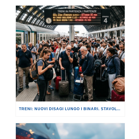
TRENI: NUOVI DISAGI LUNGO I BINARI. STAVOLTA SULLA LINEA AV ROMA-NAPOLI, CON RITARDI FINO A 180 MINUTI.