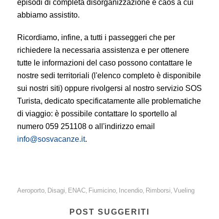
episodi di completa disorganizzazione e caos a cui
abbiamo assistito.
Ricordiamo, infine, a tutti i passeggeri che per
richiedere la necessaria assistenza e per ottenere
tutte le informazioni del caso possono contattare le
nostre sedi territoriali (l'elenco completo è disponibile
sui nostri siti) oppure rivolgersi al nostro servizio SOS
Turista, dedicato specificatamente alle problematiche
di viaggio: è possibile contattare lo sportello al
numero 059 251108 o all'indirizzo email
info@sosvacanze.it
.
Aeroporto
Disagi
ENAC
Fiumicino
Incendio
Rimborsi
Vueling
,
,
,
,
,
,
POST SUGGERITI