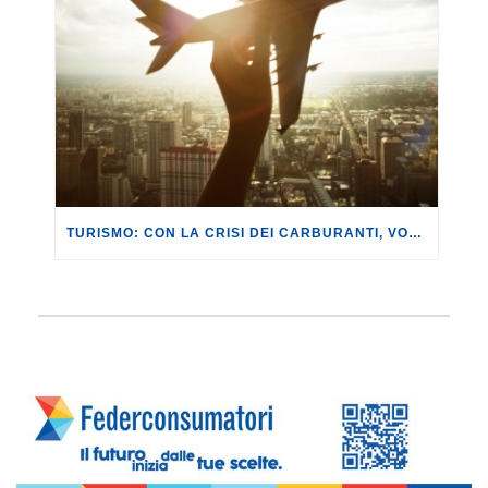
TURISMO: CON LA CRISI DEI CARBURANTI, VOLI A RISCHIO CANCELLAZIONE O RINCARO.