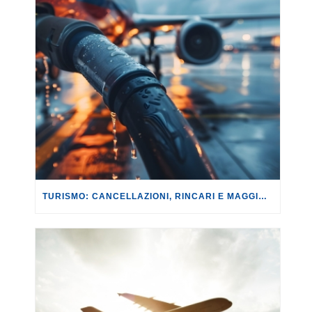
TURISMO: CANCELLAZIONI, RINCARI E MAGGIORAZIONI DI VOLI E PRENOTAZIONI.