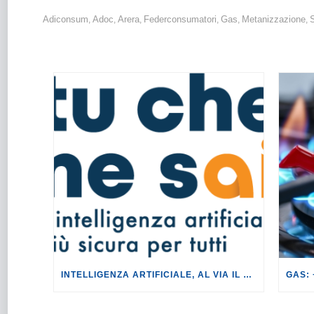
Adiconsum
Adoc
Arera
Federconsumatori
Gas
Metanizzazione
,
,
,
,
,
,
INTELLIGENZA ARTIFICIALE, AL VIA IL TOUR DI EVENTI DEL PROGETTO TU CHE NE SAI?