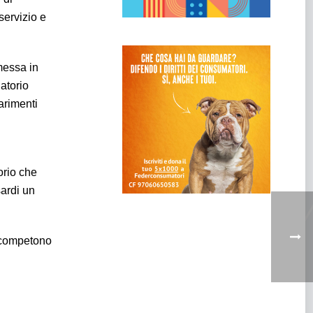
 servizio e
messa in
latorio
arimenti
orio che
sardi un
e competono