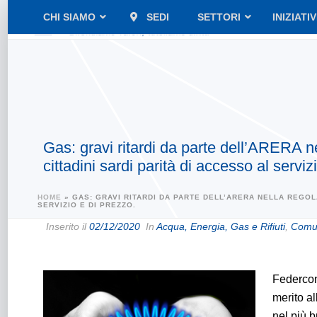
CHI SIAMO
SEDI
SETTORI
INIZIATI
Gas: gravi ritardi da parte dell’ARERA 
cittadini sardi parità di accesso al serviz
HOME
»
GAS: GRAVI RITARDI DA PARTE DELL’ARERA NELLA REGOL
SERVIZIO E DI PREZZO.
Inserito il
02/12/2020
In
Acqua, Energia, Gas e Rifiuti
,
Comun
Federcon
merito a
nel più 