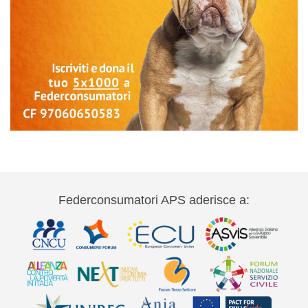
Federconsumatori APS aderisce a: