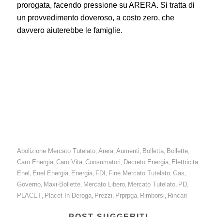
prorogata, facendo pressione su ARERA. Si tratta di
un provvedimento doveroso, a costo zero, che
davvero aiuterebbe le famiglie.
Gas: urgente prorogare l’offerta placet gas, almeno di
un anno. Una misura necessaria, per mettere al
riparo i cittadini da aumenti e abusi.
Abolizione Mercato Tutelato
Arera
Aumenti
Bolletta
Bollette
,
,
,
,
,
Caro Energia
Caro Vita
Consumatori
Decreto Energia
Elettricita
,
,
,
,
,
Enel
Enel Energia
Energia
FDI
Fine Mercato Tutelato
Gas
,
,
,
,
,
,
Governo
Maxi-Bollette
Mercato Libero
Mercato Tutelato
PD
,
,
,
,
,
PLACET
Placet In Deroga
Prezzi
Prprpga
Rimborsi
Rincari
,
,
,
,
,
POST SUGGERITI