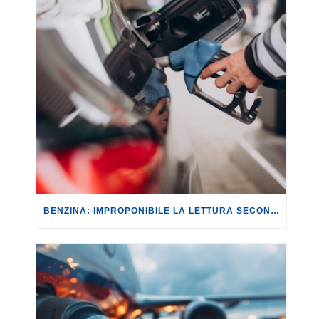
BENZINA: IMPROPONIBILE LA LETTURA SECONDO CUI PROROGARE IL TAGLIO DELLE ACCISE SIGNIFICA TASSARE TUTTI I CITTADINI.