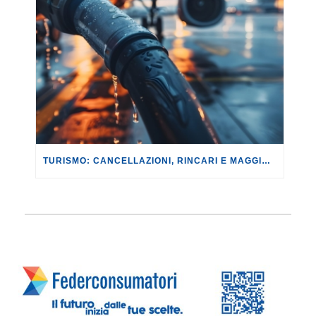
TURISMO: CANCELLAZIONI, RINCARI E MAGGIORAZIONI DI VOLI E PRENOTAZIONI.