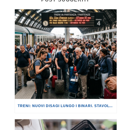
TRENI: NUOVI DISAGI LUNGO I BINARI. STAVOLTA SULLA LINEA AV ROMA-NAPOLI, CON RITARDI FINO A 180 MINUTI.