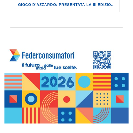
GIOCO D’AZZARDO: PRESENTATA LA III EDIZIONE DEL “LIBRO NERO DELL’AZZARDO. MAFIE, DIPENDENZE, GIOVANI, EUROPA” REALIZZATO DA CGIL, FEDERCONSUMATORI E FONDAZIONE ISSCON.