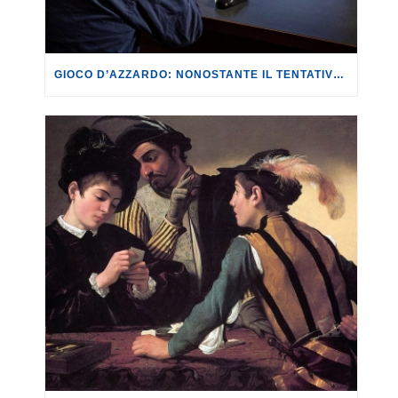
GIOCO D’AZZARDO: NONOSTANTE IL TENTATIVO DI NON FAR EMERGERE I DATI, FEDERCONSUMATORI, ISSCON E CGIL RIESCONO A PUBBLICARE IL II REPORT “NON COSÌ PICCOLI. LA DIFFUSIONE DELL’AZZARDO ONLINE NEI PICCOLI COMUNI ITALIANI”.