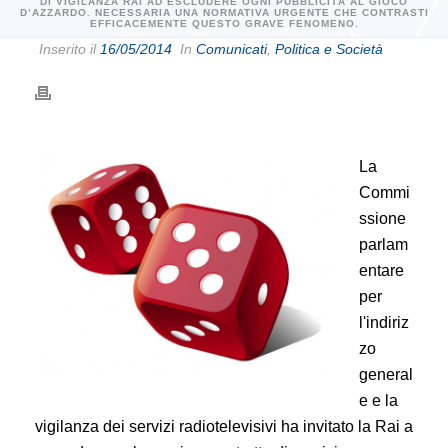
DI VIGILANZA RAI AD ESCLUDERE OGNI PUBBLICITÀ AL GIOCO
D’AZZARDO. NECESSARIA UNA NORMATIVA URGENTE CHE CONTRASTI
EFFICACEMENTE QUESTO GRAVE FENOMENO.
Inserito il
16/05/2014
In
Comunicati
,
Politica e Società
La
Commi
ssione
parlam
entare
per
l'indiriz
zo
general
e e la
vigilanza dei servizi radiotelevisivi ha invitato la Rai a