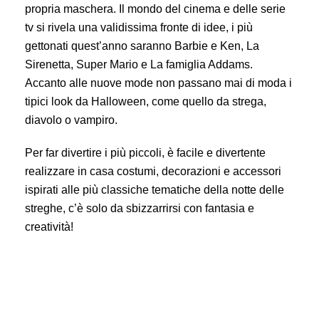
propria maschera. Il mondo del cinema e delle serie
tv si rivela una validissima fronte di idee, i più
gettonati quest’anno saranno Barbie e Ken, La
Sirenetta, Super Mario e La famiglia Addams.
Accanto alle nuove mode non passano mai di moda i
tipici look da Halloween, come quello da strega,
diavolo o vampiro.
Per far divertire i più piccoli, è facile e divertente
realizzare in casa costumi, decorazioni e accessori
ispirati alle più classiche tematiche della notte delle
streghe, c’è solo da sbizzarrirsi con fantasia e
creatività!
Halloween: quanto costa festeggiare la ricorrenza più
inquietante dell’anno? Tendenze e prezzi 2023 per feste,
decorazioni, travestimenti e dolci.