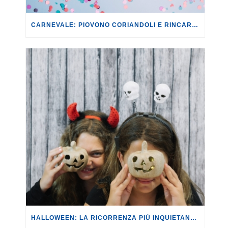
CARNEVALE: PIOVONO CORIANDOLI E RINCARI. I COSTI DI MASCHERE, TRUCCHI E DOLCI AUMENTANO MEDIAMENTE DEL +6% RISPETTO AL 2025.
HALLOWEEN: LA RICORRENZA PIÙ INQUIETANTE DELL’ANNO È SEMPRE PIÙ CARA.