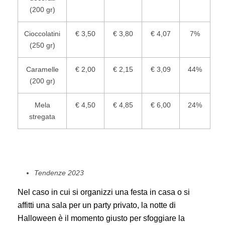
(200 gr)
Cioccolatini
€ 3,50
€ 3,80
€ 4,07
7%
(250 gr)
Caramelle
€ 2,00
€ 2,15
€ 3,09
44%
(200 gr)
Mela
€ 4,50
€ 4,85
€ 6,00
24%
stregata
Tendenze 2023
Nel caso in cui si organizzi una festa in casa o si
affitti una sala per un party privato, la notte di
Halloween è il momento giusto per sfoggiare la