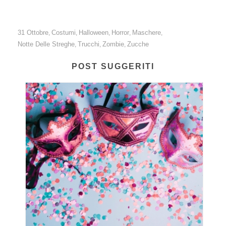
31 Ottobre
Costumi
Halloween
Horror
Maschere
,
,
,
,
,
Notte Delle Streghe
Trucchi
Zombie
Zucche
,
,
,
POST SUGGERITI