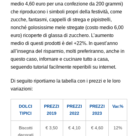
medio 4,60 euro per una confezione da 200 grammi)
che riproducono i simboli propri della festività, come
zucche, fantasmi, cappelli di strega e pipistrelli,
nonché golosissime mele stregate (costo medio 6,00
euro) ricoperte di glassa di zucchero. L’aumento
medio di questi prodotti è del +22%. In quest’anno
all’insegna del risparmio, molti preferiranno, anche in
questo caso, infornare e cucinare tutto a casa,
seguendo tutorial facilmente reperibili su internet.
Di seguito riportiamo la tabella con i prezzi e le loro
variazioni:
DOLCI
PREZZI
PREZZI
PREZZI
Var.%
TIPICI
2019
2022
2023
Biscotti
€ 3,50
€ 4,10
€ 4,60
12%
decorati