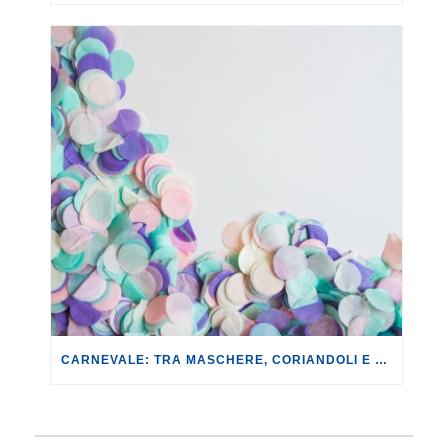
CARNEVALE: TRA MASCHERE, CORIANDOLI E DOLCI TIPICI, I COSTI AUMENTANO MEDIAMENTE DEL +5% RISPETTO ALLO SCORSO ANNO.