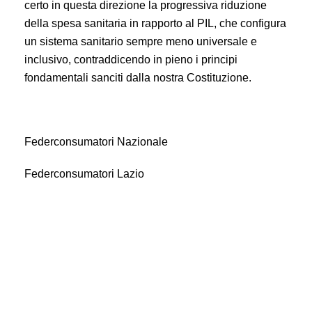
certo in questa direzione la progressiva riduzione
della spesa sanitaria in rapporto al PIL, che configura
un sistema sanitario sempre meno universale e
inclusivo, contraddicendo in pieno i principi
fondamentali sanciti dalla nostra Costituzione.
Federconsumatori Nazionale
Federconsumatori Lazio
Incendio ospedale: accertare le responsabilità e ripristinare
un servizio per i pazienti della zona.
Necessario garantire investimenti adeguati per la
sicurezza e l’ammodernamento delle strutture.