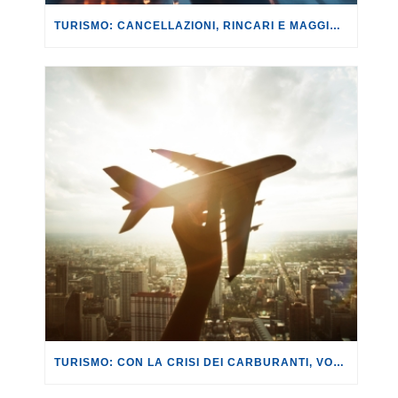
TURISMO: CANCELLAZIONI, RINCARI E MAGGIORAZIONI DI VOLI E PRENOTAZIONI.
TURISMO: CON LA CRISI DEI CARBURANTI, VOLI A RISCHIO CANCELLAZIONE O RINCARO.