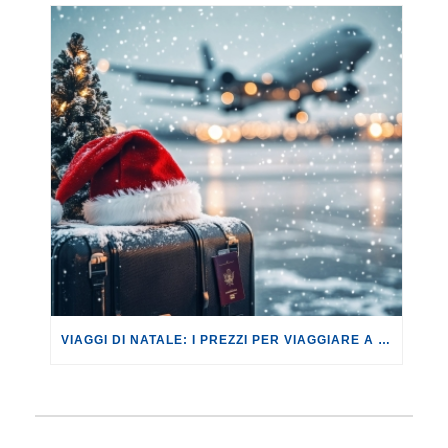
VIAGGI DI NATALE: I PREZZI PER VIAGGIARE A NATALE O CAPODANNO PRENDONO IL VOLO, COME OGNI ANNO.