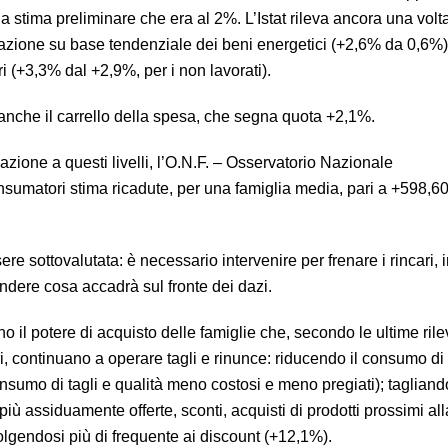
la stima preliminare che era al 2%. L’Istat rileva ancora una volt
razione su base tendenziale dei beni energetici (+2,6% da 0,6%),
i (+3,3% dal +2,9%, per i non lavorati).
 anche il carrello della spesa, che segna quota +2,1%.
lazione a questi livelli, l’O.N.F. – Osservatorio Nazionale
sumatori stima ricadute, per una famiglia media, pari a +598,6
e sottovalutata: è necessario intervenire per frenare i rincari,
ndere cosa accadrà sul fronte dei dazi.
no il potere di acquisto delle famiglie che, secondo le ultime ril
 continuano a operare tagli e rinunce: riducendo il consumo di
umo di tagli e qualità meno costosi e meno pregiati); tagliando
iù assiduamente offerte, sconti, acquisti di prodotti prossimi all
volgendosi più di frequente ai discount (+12,1%).