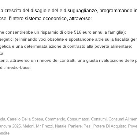
 la crescita del disagio e delle disuguaglianze, programmando in
sse, l’intero sistema economico, attraverso:
he consentirebbe un risparmio di oltre 516 euro annui a famiglia);
rgetici (eliminando voci obsolete e spostandone altre sulla fiscalità ge
getica e una determinata azione di contrasto alla povertà alimentare;
ca;
tenti, attraverso un rinnovo dei contratti, una giusta rivalutazione delle 
diti medio-bassi.
utto nei settori dell’energia e dell’alimentazione. Con l’inflazio
ola
Carrello Della Spesa
Commercio
Consumatori
Consumi
Consumi Alimen
,
,
,
,
,
novra 2025
Meloni
Mr Prezzi
Natale
Paniere
Pesi
Potere Di Acquisto
Pove
,
,
,
,
,
,
,
endite