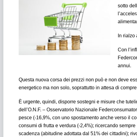
sotto del
l’accele
alimentar
In rialzo
Con l’inf
Federcon
annui.
Questa nuova corsa dei prezzi non può e non deve esser
energetico ma non solo, soprattutto in attesa di compre
È urgente, quindi, disporre sostegni e misure che tuteli
dell’O.N.F. – Osservatorio Nazionale Federconsumatori,
pesce (-16,9%, con uno spostamento anche verso il cons
consumi di frutta e verdura (-2,4%); ricercando sempre p
scadenza (abitudine adottata dal 51% dei cittadini); ri