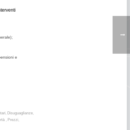
terventi
nerale);
pensioni e
ne al +1,9% ricadute
tari
Disuguaglianze
,
,
rtà
Prezzi
,
,