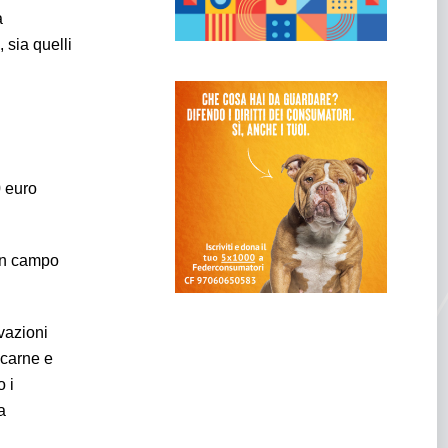
a
 sia quelli
0 euro
 in campo
evazioni
 carne e
 i
a