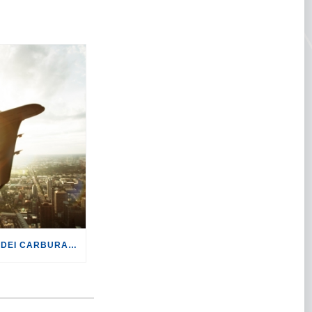
TURISMO: CON LA CRISI DEI CARBURANTI, VOLI A RISCHIO CANCELLAZIONE O RINCARO.