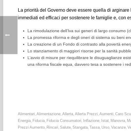
La priorità del Governo deve essere quella di arginare
immediati ed efficaci per sostenere le famiglie e, con e
La rimodulazione dell’Iva sui generi di largo consumo (c
La promessa riforma e degli oneri di sistema su beni ene
La creazione di un Fondo di contrasto alla povertà ener
Lo stanziamento di maggiori risorse per la sanità pubbli
L’avvio di misure per riequilibrare le disuguaglianze esis
una riforma fiscale equa, davvero tesa a sostenere i red
Inflazione: continua la corsa dei prezzi a marzo, sopratt
di 598,60 euro annui a famiglia.
Alimentari
Alimentazione
Allerta
Allerta Prezzi
Aumenti
Caro Scu
,
,
,
,
,
Energia
Fiducia
Fiducia Consumatori
Inflazione
Istat
Manovra
Ma
,
,
,
,
,
,
Prezzi Aumento
Rincari
Salute
Stangata
Tassa
Urso
Vacanze
V
,
,
,
,
,
,
,