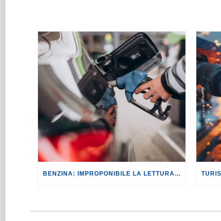
BENZINA: IMPROPONIBILE LA LETTURA SECONDO CUI PROROGARE IL TAGLIO DELLE ACCISE SIGNIFICA TASSARE TUTTI I CITTADINI.