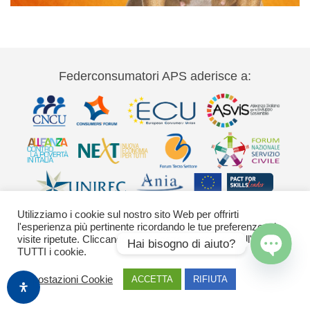
Federconsumatori APS aderisce a:
Utilizziamo i cookie sul nostro sito Web per offrirti
l'esperienza più pertinente ricordando le tue preferenze e le
visite ripetute. Cliccando su "Accetta" acconsenti all'uso di
Hai bisogno di aiuto?
TUTTI i cookie.
Via Palestro 11 00185 Roma - tel 06
Open
Impostazioni Cookie
ACCETTA
RIFIUTA
chaty
42020755-9 federconsumatori@federconsumatori.it Ufficio stampa tel: 06
42020755 ufficiostampa@federconsumatori.it -
Cookies Policy
Images by Freepik
o generate con Adobe Firefly / Nano Banana