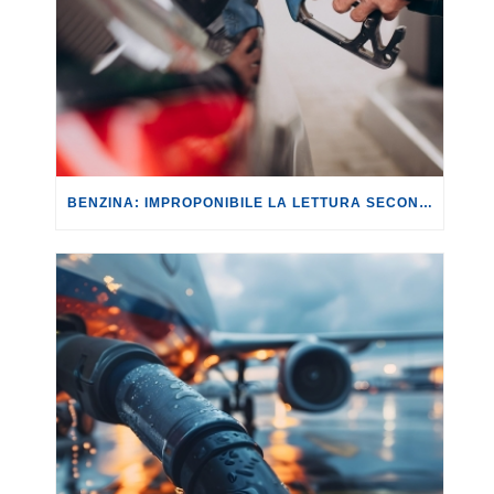
BENZINA: IMPROPONIBILE LA LETTURA SECONDO CUI PROROGARE IL TAGLIO DELLE ACCISE SIGNIFICA TASSARE TUTTI I CITTADINI.