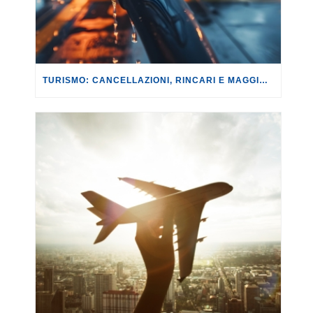
TURISMO: CANCELLAZIONI, RINCARI E MAGGIORAZIONI DI VOLI E PRENOTAZIONI.