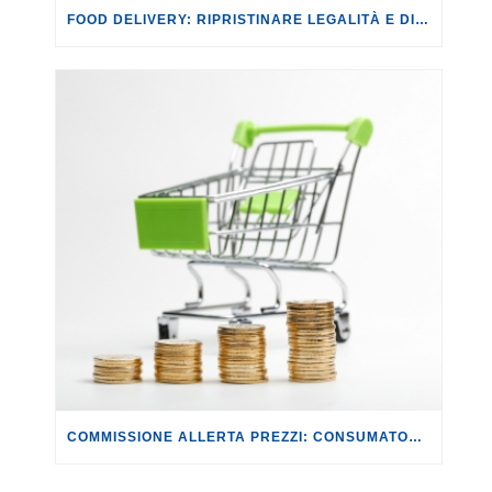
FOOD DELIVERY: RIPRISTINARE LEGALITÀ E DIGNITÀ NEL SETTORE.
COMMISSIONE ALLERTA PREZZI: CONSUMATORI, PERSISTE LA DISCRASIA TRA RALLENTAMENTO DELL’INFLAZIONE E AUMENTO DEI PREZZI DEL CARRELLO DELLA SPESA.