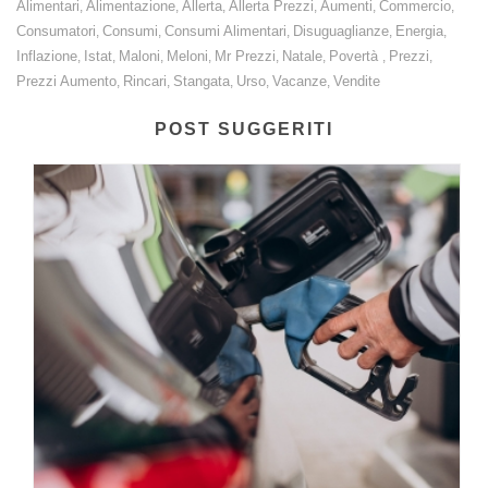
Alimentari
Alimentazione
Allerta
Allerta Prezzi
Aumenti
Commercio
,
,
,
,
,
,
Consumatori
Consumi
Consumi Alimentari
Disuguaglianze
Energia
,
,
,
,
,
Inflazione
Istat
Maloni
Meloni
Mr Prezzi
Natale
Povertà
Prezzi
,
,
,
,
,
,
,
,
Prezzi Aumento
Rincari
Stangata
Urso
Vacanze
Vendite
,
,
,
,
,
POST SUGGERITI