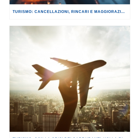
TURISMO: CANCELLAZIONI, RINCARI E MAGGIORAZIONI DI VOLI E PRENOTAZIONI.