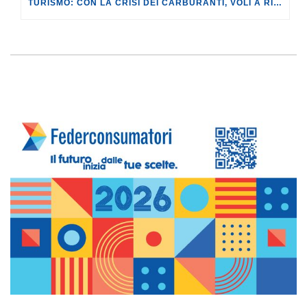
TURISMO: CON LA CRISI DEI CARBURANTI, VOLI A RISCHIO CANCELLAZIONE O RINCARO.