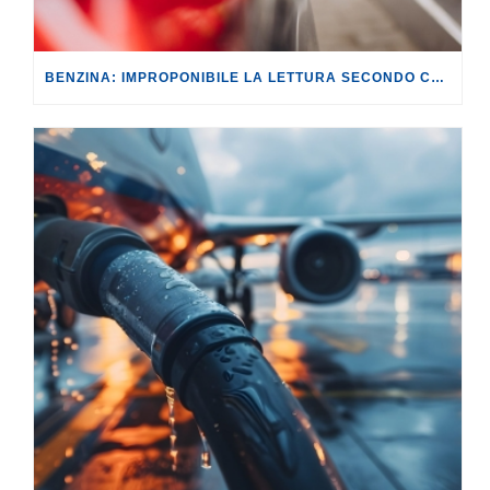
BENZINA: IMPROPONIBILE LA LETTURA SECONDO CUI PROROGARE IL TAGLIO DELLE ACCISE SIGNIFICA TASSARE TUTTI I CITTADINI.