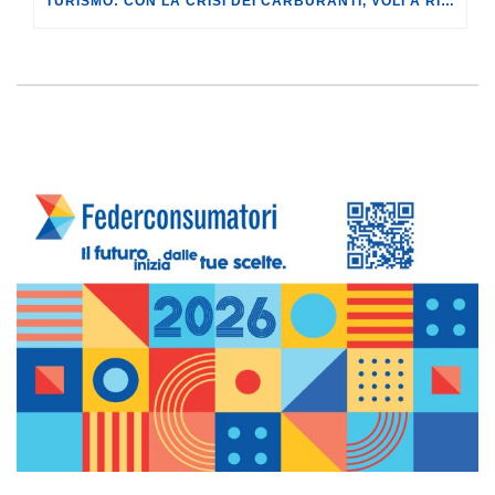
TURISMO: CON LA CRISI DEI CARBURANTI, VOLI A RISCHIO CANCELLAZIONE O RINCARO.