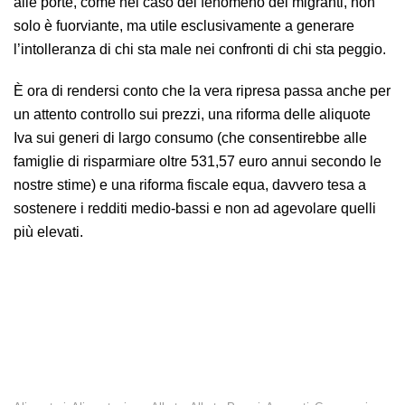
alle porte, come nel caso del fenomeno dei migranti, non
solo è fuorviante, ma utile esclusivamente a generare
l’intolleranza di chi sta male nei confronti di chi sta peggio.
È ora di rendersi conto che la vera ripresa passa anche per
un attento controllo sui prezzi, una riforma delle aliquote
Iva sui generi di largo consumo (che consentirebbe alle
famiglie di risparmiare oltre 531,57 euro annui secondo le
nostre stime) e una riforma fiscale equa, davvero tesa a
sostenere i redditi medio-bassi e non ad agevolare quelli
più elevati.
Istat: il calo della fiducia dei consumatori era ampiamente
prevedibile. Necessario agire contro le disuguaglianze e la
crescita della povertà.