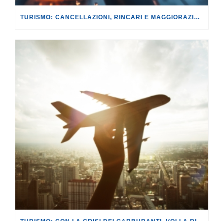
TURISMO: CANCELLAZIONI, RINCARI E MAGGIORAZIONI DI VOLI E PRENOTAZIONI.