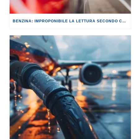
BENZINA: IMPROPONIBILE LA LETTURA SECONDO CUI PROROGARE IL TAGLIO DELLE ACCISE SIGNIFICA TASSARE TUTTI I CITTADINI.