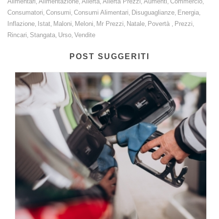
Alimentari
Alimentazione
Allerta
Allerta Prezzi
Aumenti
Commercio
,
,
,
,
,
,
Consumatori
Consumi
Consumi Alimentari
Disuguaglianze
Energia
,
,
,
,
,
Inflazione
Istat
Maloni
Meloni
Mr Prezzi
Natale
Povertà
Prezzi
,
,
,
,
,
,
,
,
Rincari
Stangata
Urso
Vendite
,
,
,
POST SUGGERITI