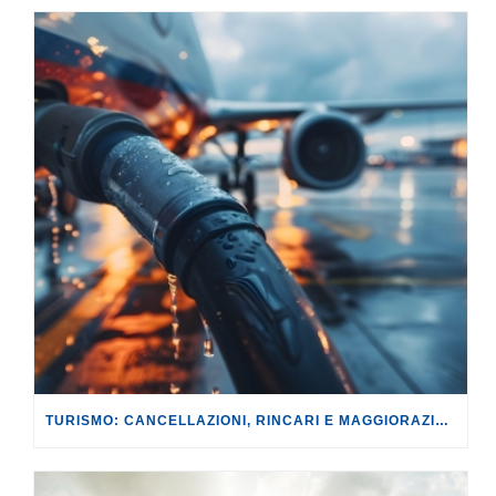
TURISMO: CANCELLAZIONI, RINCARI E MAGGIORAZIONI DI VOLI E PRENOTAZIONI.