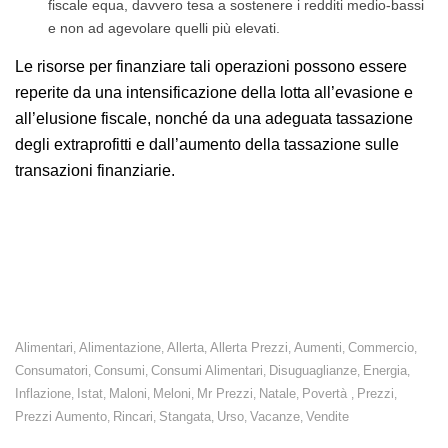
fiscale equa, davvero tesa a sostenere i redditi medio-bassi
e non ad agevolare quelli più elevati.
Le risorse per finanziare tali operazioni possono essere
reperite da una intensificazione della lotta all’evasione e
all’elusione fiscale, nonché da una adeguata tassazione
degli extraprofitti e dall’aumento della tassazione sulle
transazioni finanziarie.
Istat: l’inflazione si attesta al +0,9% ad aprile, con ricadute
di +283,50 euro annui.
Alimentari
Alimentazione
Allerta
Allerta Prezzi
Aumenti
Commercio
,
,
,
,
,
,
Consumatori
Consumi
Consumi Alimentari
Disuguaglianze
Energia
,
,
,
,
,
Inflazione
Istat
Maloni
Meloni
Mr Prezzi
Natale
Povertà
Prezzi
,
,
,
,
,
,
,
,
Prezzi Aumento
Rincari
Stangata
Urso
Vacanze
Vendite
,
,
,
,
,