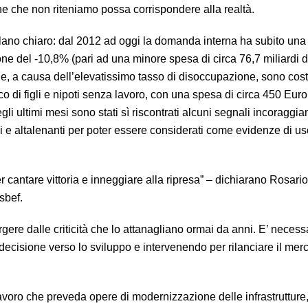
e che non riteniamo possa corrispondere alla realtà.
arlano chiaro: dal 2012 ad oggi la domanda interna ha subito una
ne del -10,8% (pari ad una minore spesa di circa 76,7 miliardi d
ie, a causa dell’elevatissimo tasso di disoccupazione, sono cost
ico di figli e nipoti senza lavoro, con una spesa di circa 450 Eur
egli ultimi mesi sono stati sì riscontrati alcuni segnali incoraggia
ui e altalenanti per poter essere considerati come evidenze di us
r cantare vittoria e inneggiare alla ripresa” – dichiarano Rosario T
sbef.
ere dalle criticità che lo attanagliano ormai da anni. E’ necess
ecisione verso lo sviluppo e intervenendo per rilanciare il mer
avoro che preveda opere di modernizzazione delle infrastrutture,