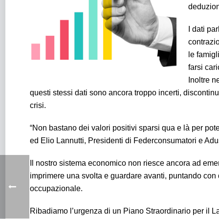
deduzion
I dati p
contrazio
le famigl
farsi car
Inoltre n
questi stessi dati sono ancora troppo incerti, discontin
crisi.
“Non bastano dei valori positivi sparsi qua e là per pote
ed Elio Lannutti, Presidenti di Federconsumatori e Adu
Il nostro sistema economico non riesce ancora ad emerg
imprimere una svolta e guardare avanti, puntando con d
occupazionale.
Ribadiamo l’urgenza di un Piano Straordinario per il L