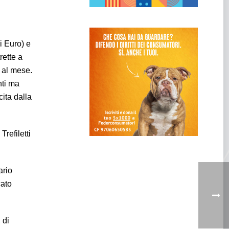
i Euro) e
rette a
o al mese.
nti ma
cita dalla
refiletti
ario
cato
 di