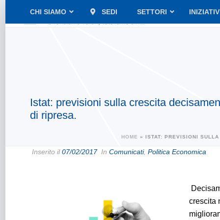
CHI SIAMO
SEDI
SETTORI
INIZIATI
Istat: previsioni sulla crescita decisame
di ripresa.
HOME
»
ISTAT: PREVISIONI SULL
Inserito il
07/02/2017
In
Comunicati
,
Politica Economica
Decisamen
crescita 
miglioram