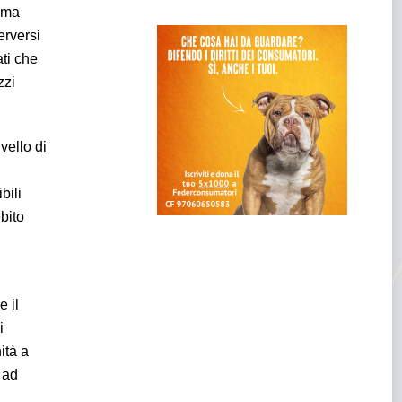
tema
erversi
ti che
zzi
vello di
bili
bito
e il
i
ità a
 ad