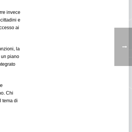
orre invece
cittadini e
accesso ai
nzioni, la
, un piano
ntegrato
 e
no. Chi
l tema di