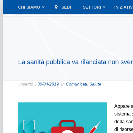
CHI SIAMO
SEDI
SETTORI
INIZIATI
La sanità pubblica va rilanciata non sven
Inserito il
30/04/2019
In
Comunicati
,
Salute
Appare a
sistema s
della sa
di risors