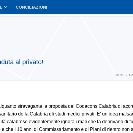
VE
CONCILIAZIONI
duta al privato!
HOME
»
L
lquanto stravagante la proposta del Codacons Calabria di accre
anitario della Calabria gli studi medici privati. E’ un’idea malsan
nità calabrese evidentemente ignora i mali che la deprivano di f
e e che i 10 anni di Commissariamento e di Piani di rientro non 