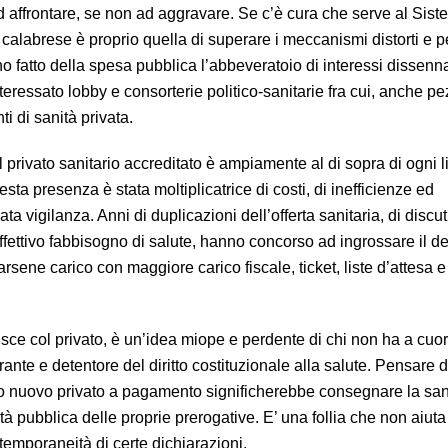
ad affrontare, se non ad aggravare. Se c’è cura che serve al Sis
 calabrese è proprio quella di superare i meccanismi distorti e p
 fatto della spesa pubblica l’abbeveratoio di interessi dissenna
eressato lobby e consorterie politico-sanitarie fra cui, anche pe
ti di sanità privata.
 privato sanitario accreditato è ampiamente al di sopra di ogni li
ta presenza è stata moltiplicatrice di costi, di inefficienze ed
vigilanza. Anni di duplicazioni dell’offerta sanitaria, di discuti
ffettivo fabbisogno di salute, hanno concorso ad ingrossare il de
farsene carico con maggiore carico fiscale, ticket, liste d’attesa e
sce col privato, è un’idea miope e perdente di chi non ha a cuor
nte e detentore del diritto costituzionale alla salute. Pensare d
ando nuovo privato a pagamento significherebbe consegnare la san
 pubblica delle proprie prerogative. E’ una follia che non aiuta
temporaneità di certe dichiarazioni.