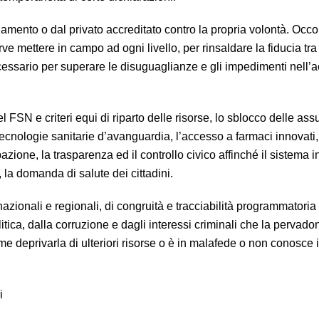
pagamento o dal privato accreditato contro la propria volontà. Occ
e mettere in campo ad ogni livello, per rinsaldare la fiducia tra 
cessario per superare le disuguaglianze e gli impedimenti nell’
FSN e criteri equi di riparto delle risorse, lo sblocco delle assu
 tecnologie sanitarie d’avanguardia, l’accesso a farmaci innovati
pazione, la trasparenza ed il controllo civico affinché il sistema i
, la domanda di salute dei cittadini.
nazionali e regionali, di congruità e tracciabilità programmatoria
litica, dalla corruzione e dagli interessi criminali che la pervado
me deprivarla di ulteriori risorse o è in malafede o non conosce i
i