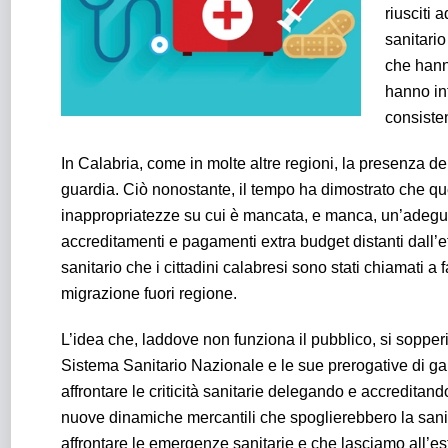
riusciti 
sanitario
che hanno
hanno int
consisten
In Calabria, come in molte altre regioni, la presenza del
guardia. Ciò nonostante, il tempo ha dimostrato che ques
inappropriatezze su cui è mancata, e manca, un’adeguata 
accreditamenti e pagamenti extra budget distanti dall’e
sanitario che i cittadini calabresi sono stati chiamati a 
migrazione fuori regione.
L’idea che, laddove non funziona il pubblico, si sopperi
Sistema Sanitario Nazionale e le sue prerogative di gara
affrontare le criticità sanitarie delegando e accredit
nuove dinamiche mercantili che spoglierebbero la sanità
affrontare le emergenze sanitarie e che lasciamo all’es