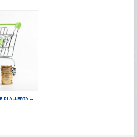
PREZZI: LA COMMISSIONE DI ALLERTA PREZZI CONTRO IL RISCHIO SPECULAZIONI.