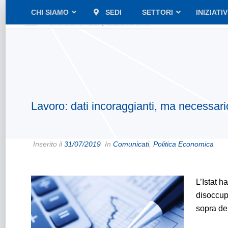
CHI SIAMO
SEDI
SETTORI
INIZIATI
Lavoro: dati incoraggianti, ma necessario
Inserito il
31/07/2019
In
Comunicati
,
Politica Economica
L’Istat h
disoccupa
sopra dei 