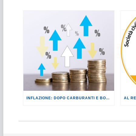
INFLAZIONE: DOPO CARBURANTI E BOLLETTE, GLI EFFETTI DEL CONFLITTO INIZIANO A FARSI SENTIRE SUI PREZZI.