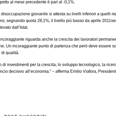
ispetto al mese precedente è pari al -0,1%.
disoccupazione giovanile si attesta su livelli inferiori a quelli reg
rsi, segnando quota 28,1%, il livello più basso da aprile 2011s
levato dall’Istat.
incoraggiante riguarda anche la crescita dei lavoratori permanen
ine. Un incoraggiante punto di partenza che però deve essere s
 di qualità.
i investimenti per la crescita, lo sviluppo tecnologico, la ricerc
ncio decisivo all’economia.” – afferma Emilio Viafora, President