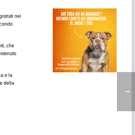
istrati nei
econdo
ti, che
ostenuto
a e la
e della