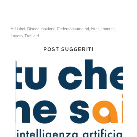
Adusbef
Disoccupazione
Federconsumatori
Istat
Lannutti
,
,
,
,
,
Lavoro
Trefiletti
,
POST SUGGERITI