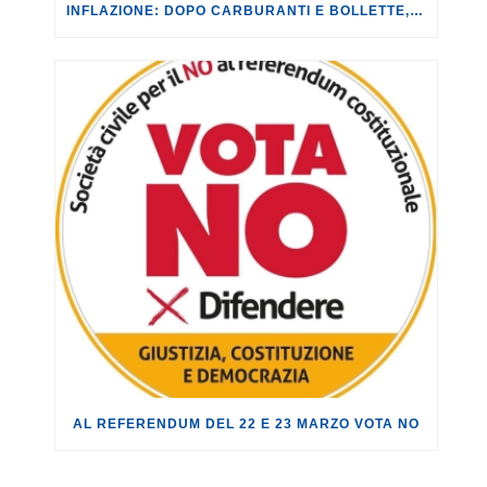
INFLAZIONE: DOPO CARBURANTI E BOLLETTE, GLI EFFETTI DEL CONFLITTO INIZIANO A FARSI SENTIRE SUI PREZZI.
AL REFERENDUM DEL 22 E 23 MARZO VOTA NO