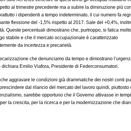
spetto al trimestre precedente ma a subire la diminuzione più co
attutto i dipendenti a tempo indeterminato, il cui numero fa regi
nte flessione del -1,5% rispetto al 2017. Sale del +0,4%, inoltre
vità. Queste percentuali dimostrano che, purtroppo, si fatica molto
go stabile e che il mercato occupazionale è caratterizzato
temente da incertezza e precarietà.
 precarizzazione che denunciamo da tempo e dimostrano l’urgenz
” – dichiara Emilio Viafora, Presidente di Federconsumatori.
a che aggravare le condizioni già drammatiche dei nostri conti pu
 prescindere dal rilancio del mercato del lavoro quindi, piuttosto
tenzialismo, sarebbe opportuno che il Governo attivasse in tempi
per la crescita, per la ricerca e per la modernizzazione che dia