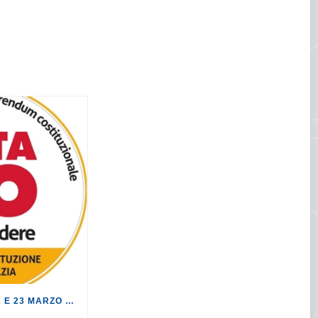
AL REFERENDUM DEL 22 E 23 MARZO VOTA NO