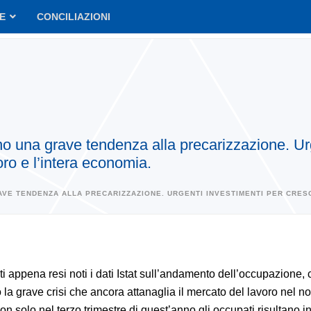
VE
CONCILIAZIONI
no una grave tendenza alla precarizzazione. Urg
oro e l’intera economia.
AVE TENDENZA ALLA PRECARIZZAZIONE. URGENTI INVESTIMENTI PER CRESC
i appena resi noti i dati Istat sull’andamento dell’occupazione,
 la grave crisi che ancora attanaglia il mercato del lavoro nel no
n solo nel terzo trimestre di quest’anno gli occupati risultano in