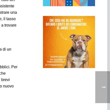
nsistente
strare una
, il tasso
 a trovare
a di un
bblici. Per
 che
 brevi
no nuovo