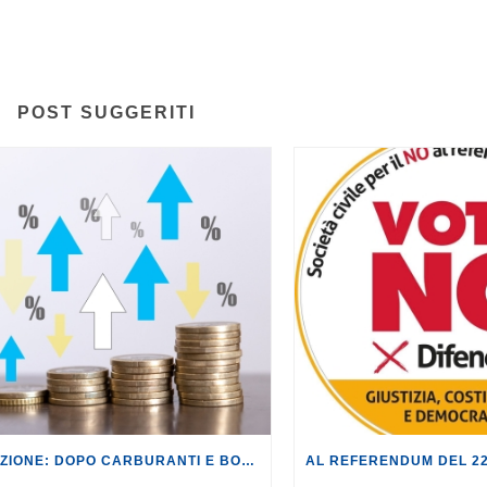
POST SUGGERITI
INFLAZIONE: DOPO CARBURANTI E BOLLETTE, GLI EFFETTI DEL CONFLITTO INIZIANO A FARSI SENTIRE SUI PREZZI.