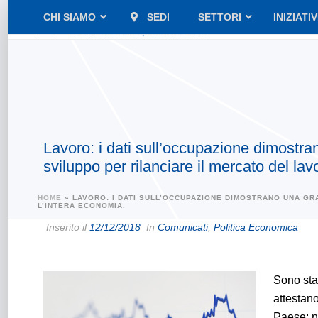
CHI SIAMO
SEDI
SETTORI
INIZIATI
Lavoro: i dati sull’occupazione dimostra
sviluppo per rilanciare il mercato del lav
HOME
»
LAVORO: I DATI SULL’OCCUPAZIONE DIMOSTRANO UNA GR
L’INTERA ECONOMIA.
Inserito il
12/12/2018
In
Comunicati
,
Politica Economica
Sono stat
attestano
Paese: no