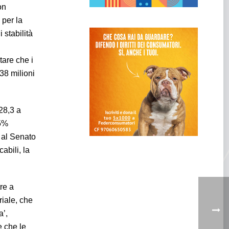
on
 per la
 stabilità
tare che i
38 milioni
28,3 a
25%
 al Senato
abili, la
re a
riale, che
a’,
e che le