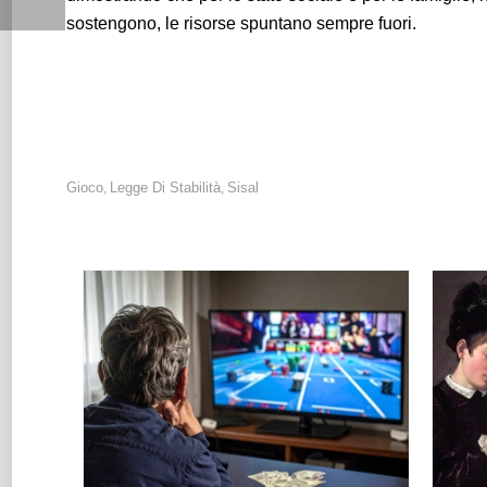
sostengono, le risorse spuntano sempre fuori.
Gioco
Legge Di Stabilità
Sisal
,
,