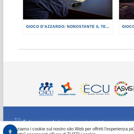
GIOCO D’AZZARDO: NONOSTANTE IL TENTATIVO DI NON FAR EMERGERE I DATI, FEDERCONSUMATORI, ISSCON E CGIL RIESCONO A PUBBLICARE IL II REPORT “NON COSÌ PICCOLI. LA DIFFUSIONE DELL’AZZARDO ONLINE NEI PICCOLI COMUNI ITALIANI”.
Via Palestro 11 00185 Roma - tel 06 420
Utilizziamo i cookie sul nostro sito Web per offrirti l'esperienza p
Images by Freepik
o generate con Adobe Firefly / Nano Banana