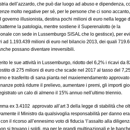
ustria dell’azzardo, che può dar luogo ad abuso e dipendenza, c
nze molto negative per sé, per le persone che ci sono accanto,
il governo illusionista, destina pochi milioni di euro nella legge di
atterne la patologia, mentre sostiene il Superenalotto (e la
ionale con sede in Lussemburgo SISAL che lo gestisce), per evi
ri ad 1.193.439 milioni di euro nel bilancio 2013, dei quali 719.6
nche possano diventare irreversibili.
o le sue attività in Lussemburgo, ridotto del 6,2% i ricavi da 8
estito di 275 milioni di euro che scade nel 2017 al tasso del 7,
erno e trasferito di sana pianta nel maxiemendamento approvato
nanze potrà ridurre il prelievo, aumentare i premi, gli importi gioc
gistrato un calo di almeno il 15% annuo nell'ultimo triennio.
 ex 3.4102 approvato all’art 3 della legge di stabilità che olt
ivamente il Ministro da qualsivoglia responsabilità per danno era
on il ricorso all’ennesimo voto di fiducia ‘l’assalto alla diligenz
non si trovano i soldi, ma per le grandi multinazionali e le banch