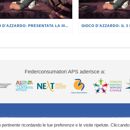
GIOCO D’AZZARDO: PRESENTATA LA III EDIZIONE DEL “LIBRO NERO DELL’AZZARDO. MAFIE, DIPENDENZE, GIOVANI, EUROPA” REALIZZATO DA CGIL, FEDERCONSUMATORI E FONDAZIONE ISSCON.
Federconsumatori APS aderisce a:
20755-9 federconsumatori@federconsumatori.it Ufficio stampa tel: 06 420207
iù pertinente ricordando le tue preferenze e le visite ripetute. Cliccando