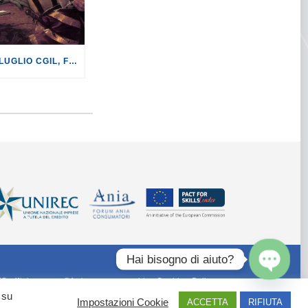
GIOCO D’AZZARDO: IL 3 LUGLIO CGIL, FEDERCONSUMATORI E FONDAZIONE ISSCON PRESENTANO LA III EDIZIONE DEL “LIBRO NERO DELL’AZZARDO. MAFIE, DIPENDENZE, GIOVANI, EUROPA.”
Hai bisogno di aiuto?
55 ufficiostampa@federconsumatori.it -
Cookies Policy
Open
chaty
 su
Impostazioni Cookie
ACCETTA
RIFIUTA