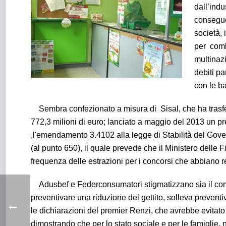
dall’ind
consegue
società, 
per comb
multinaz
debiti pa
con le ba
Sembra confezionato a misura di Sisal, che ha trasferit
772,3 milioni di euro; lanciato a maggio del 2013 un pr
,l'emendamento 3.4102 alla legge di Stabilità del Gov
(al punto 650), il quale prevede che il Ministero delle Fi
frequenza delle estrazioni per i concorsi che abbiano re
Adusbef e Federconsumatori stigmatizzano sia il comma
preventivare una riduzione del gettito, solleva prevent
le dichiarazioni del premier Renzi, che avrebbe evitato c
dimostrando che per lo stato sociale e per le famiglie, 