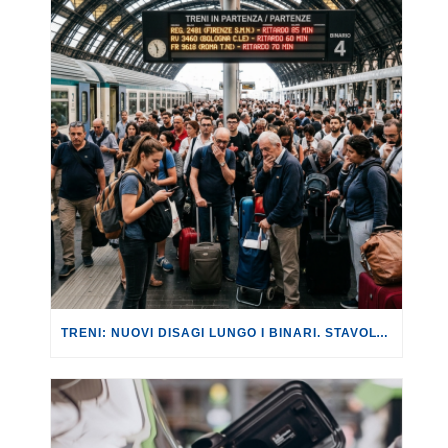
TRENI: NUOVI DISAGI LUNGO I BINARI. STAVOLTA SULLA LINEA AV ROMA-NAPOLI, CON RITARDI FINO A 180 MINUTI.