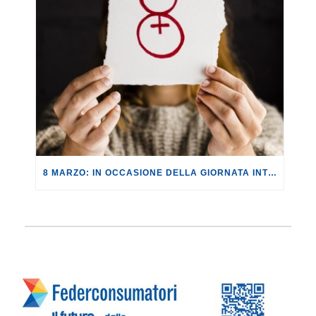
8 MARZO: IN OCCASIONE DELLA GIORNATA INTERNAZIONALE DELLA DONNA I PREZZI DEI REGALI AUMENTANO IN MEDIA DEL +6%.