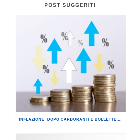
POST SUGGERITI
INFLAZIONE: DOPO CARBURANTI E BOLLETTE, GLI EFFETTI DEL CONFLITTO INIZIANO A FARSI SENTIRE SUI PREZZI.