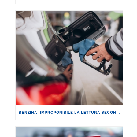
BENZINA: IMPROPONIBILE LA LETTURA SECONDO CUI PROROGARE IL TAGLIO DELLE ACCISE SIGNIFICA TASSARE TUTTI I CITTADINI.