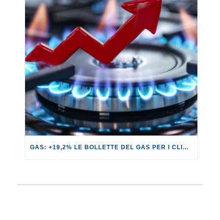
GAS: +19,2% LE BOLLETTE DEL GAS PER I CLIENTI IN SERVIZIO DI VULNERABILITÀ.