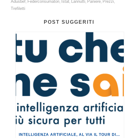
Adusbef
Federconsumatori
Istat
Lannutti
Paniere
Prezzi
,
,
,
,
,
,
Trefiletti
POST SUGGERITI
INTELLIGENZA ARTIFICIALE, AL VIA IL TOUR DI EVENTI DEL PROGETTO TU CHE NE SAI?